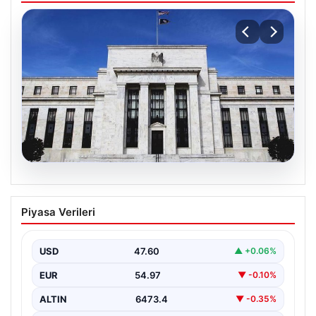
05.08.2026
Fed faizi sabit tuttu
Piyasa Verileri
{“title”: “ABD Merkez Bankası Faiz Oranını Sabit
Tutmaya Devam Etti”, “content”: “ ABD Merkez…
USD
47.60
▲ +0.06%
EUR
54.97
▼ -0.10%
ALTIN
6473.4
▼ -0.35%