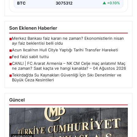
BTC
3075312
▲ +0.10%
Son Eklenen Haberler
Merkez Bankası faiz kararı ne zaman? Ekonomistlerin nisan
■
ayı faiz beklentisi belli oldu
Acun Ilıcalı’nın Hull City’e Yaptığı Tarihi Transfer Hareketi
■
Fed faizi sabit tuttu
■
CANLI | FC Ararat Armenia – NK CM Celje maç anlatımı! Maç
■
ne zaman? Saat kaçta ve hangi kanalda? – 04 Ağustos 2026
Tekirdağ’da Su Kaynakları Güvenliği İçin Sıkı Denetimler ve
■
Büyük Ceza Kesintileri
Güncel
06/08/2026