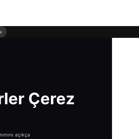
ı
rler Çerez
nımını açıkça