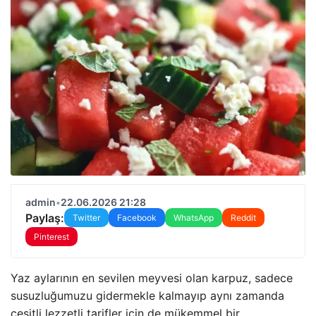
admin
•
22.06.2026 21:28
Paylaş:
Twitter
Facebook
WhatsApp
Reddit
Pinterest
Yaz aylarının en sevilen meyvesi olan karpuz, sadece
susuzluğumuzu gidermekle kalmayıp aynı zamanda
çeşitli lezzetli tarifler için de mükemmel bir