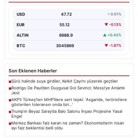
Arjantin Milli Takımı’nın dinamosu Rodrigo De Paul, attığı
golün ardından takım arkadaşı Lionel Messi’yi…
USD
47.72
• 0.01%
EUR
55.12
▼ -0.13%
ALTIN
6688.9
▲ +0.43%
BTC
3045869
▼ -1.87%
Son Eklenen Haberler
Sürü halinde suya girdiler, Kelkit Çayı’nı yüzerek geçtiler
■
Rodrigo De Paul’den Duygusal Gol Sevinci: Messi’ye Anlamlı
■
Jest
AKP’li Türkeş’ten MHP’lilere sert tepki: ‘Asgaride, teröristlere
■
gösterilen toleransın onda biri…’
Trump’ın Beyaz Saray’da Balo Salonu İnşası Projesine Yasal
■
Engel
Merkez Bankası faiz kararı ne zaman? Ekonomistlerin nisan
■
ayı faiz beklentisi belli oldu