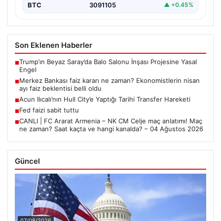
BTC
3091105
▲ +0.45%
Son Eklenen Haberler
Trump’ın Beyaz Saray’da Balo Salonu İnşası Projesine Yasal
■
Engel
Merkez Bankası faiz kararı ne zaman? Ekonomistlerin nisan
■
ayı faiz beklentisi belli oldu
Acun Ilıcalı’nın Hull City’e Yaptığı Tarihi Transfer Hareketi
■
Fed faizi sabit tuttu
■
CANLI | FC Ararat Armenia – NK CM Celje maç anlatımı! Maç
■
ne zaman? Saat kaçta ve hangi kanalda? – 04 Ağustos 2026
Güncel
07/08/2026