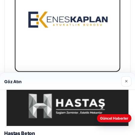
×
Göz Atın
Enes Kaplan Avukatlık Bürosu
28/04/2026
Web sitemizi nasıl kullandığınızı daha iyi anlayabilmek,
Güncel Haberler
deneyiminizi kişiselleştirmek ve geliştirmek amacıyla çerezler
kullanıyoruz.
Çerez Politikamız
Hastaş Beton