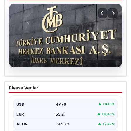
06.08.2026
Merkez Bankası faiz kararı ne zaman?
Piyasa Verileri
Ekonomistlerin nisan ayı faiz beklentisi
belli oldu
USD
47.70
▲ +0.15%
EUR
55.21
▲ +0.33%
ALTIN
6653.2
▲ +2.47%