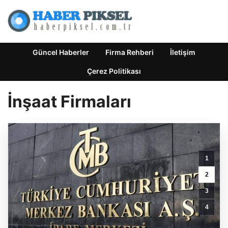
Güncel Haberler
Firma Rehberi
İletişim
Çerez Politikası
İnşaat Firmaları
1
2
3
4
Trend
Yapı