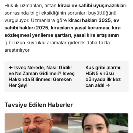
Hukuk uzmanları, artan
kiracı ev sahibi uyuşmazlıkları
sonrasında bilgi eksikliğinin sorunları büyüttüğünü
vurguluyor. Uzmanlara göre
kiracı hakları 2025
,
ev
sahibi hakları 2025
,
kiracıların yasal koruması
,
kira
sözleşmesi yenileme şartları
,
yasal kira artış sınırı
gibi uzun kuyruklu aramalar giderek daha fazla
araştırılıyor.
← İsveç Nerede, Nasıl Gidilir
Kuş gribi alarmı:
ve Ne Zaman Gidilmeli? İsveç
H5N5 virüsü
Hakkında Bilinmesi Gereken
dünyada ilk kez
Her Şey!
can aldı! →
Tavsiye Edilen Haberler