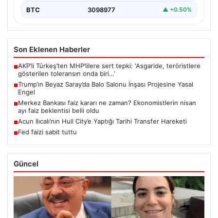
BTC
3098977
▲ +0.50%
Son Eklenen Haberler
AKP’li Türkeş’ten MHP’lilere sert tepki: ‘Asgaride, teröristlere
■
gösterilen toleransın onda biri…’
Trump’ın Beyaz Saray’da Balo Salonu İnşası Projesine Yasal
■
Engel
Merkez Bankası faiz kararı ne zaman? Ekonomistlerin nisan
■
ayı faiz beklentisi belli oldu
Acun Ilıcalı’nın Hull City’e Yaptığı Tarihi Transfer Hareketi
■
Fed faizi sabit tuttu
■
Güncel