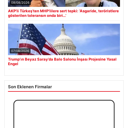
08/08/2026
AKP’li Türkeş’ten MHP’lilere sert tepki: ‘Asgaride, teröristlere
gösterilen toleransın onda biri…’
07/08/2026
Trump’ın Beyaz Saray’da Balo Salonu İnşası Projesine Yasal
Engel
Son Eklenen Firmalar