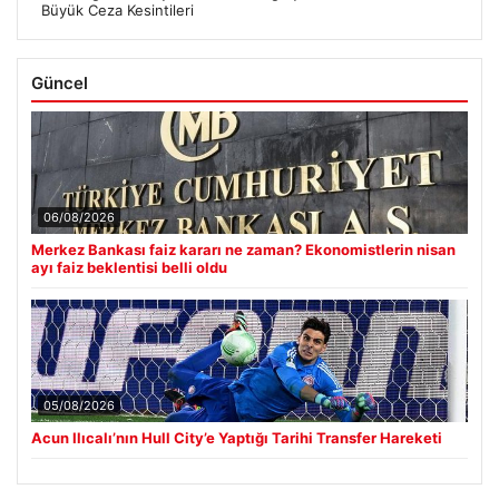
Acun Ilıcalı’nın Hull City’e Yaptığı Tarihi Transfer Hareketi
■
Fed faizi sabit tuttu
■
CANLI | FC Ararat Armenia – NK CM Celje maç anlatımı! Maç
■
ne zaman? Saat kaçta ve hangi kanalda? – 04 Ağustos 2026
Tekirdağ’da Su Kaynakları Güvenliği İçin Sıkı Denetimler ve
■
Büyük Ceza Kesintileri
Güncel
06/08/2026
Merkez Bankası faiz kararı ne zaman? Ekonomistlerin nisan
ayı faiz beklentisi belli oldu