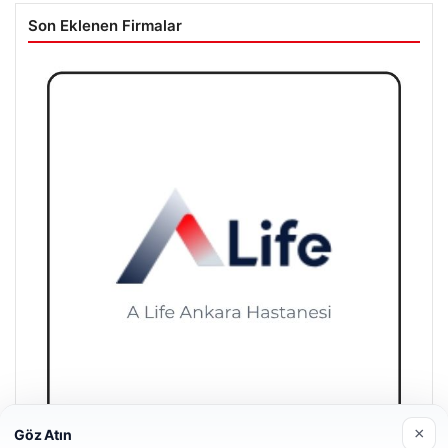
05/08/2026
Acun Ilıcalı’nın Hull City’e Yaptığı Tarihi Transfer Hareketi
Son Eklenen Firmalar
×
Göz Atın