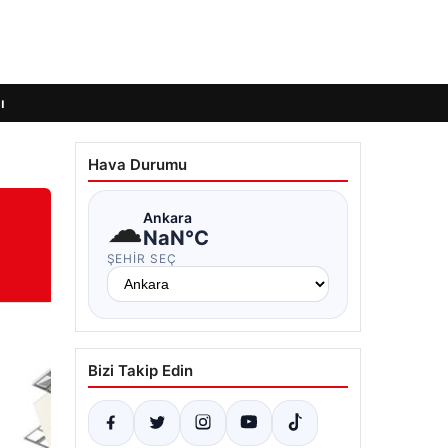
ı
Hava Durumu
☁
Ankara
NaN°C
ŞEHIR SEÇ
Bizi Takip Edin