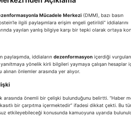
erkezi’nden Açıklama
zenformasyonla Mücadele Merkezi
(DMM), bazı basın
ein’le ilgili paylaşımlara erişim engeli getirildi” iddialarını
ında yayılan yanlış bilgiye karşı bir tepki olarak ortaya ko
 paylaşımda, iddiaların
dezenformasyon
içerdiği vurgulan
anıltmaya yönelik kirli bilgileri yaymaya çalışan hesaplar i
şı alınan önlemler arasında yer alıyor.
işki
ik arasında önemli bir çelişki bulunduğunu belirtti. “Haber m
asıtlı bir çarpıtma içermektedir” ifadesi dikkat çekti. Bu tü
olumsuz etkileyebileceği konusunda kamuoyuna uyarıda bulunul