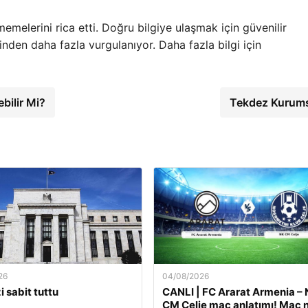
memelerini rica etti. Doğru bilgiye ulaşmak için güvenilir
den daha fazla vurgulanıyor. Daha fazla bilgi için
ebilir Mi?
Tekdez Kurum
26
04/08/2026
i sabit tuttu
CANLI | FC Ararat Armenia –
CM Celje maç anlatımı! Maç 