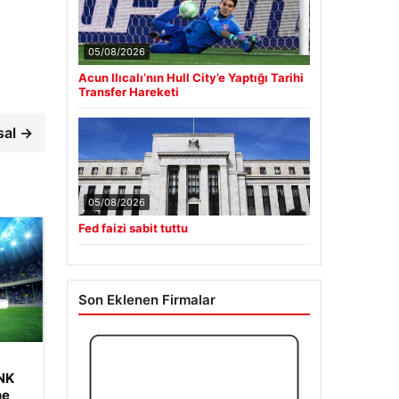
05/08/2026
Acun Ilıcalı’nın Hull City’e Yaptığı Tarihi
Transfer Hareketi
sal →
05/08/2026
Fed faizi sabit tuttu
Son Eklenen Firmalar
 NK
ne