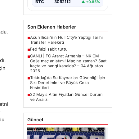
BTC
3062112
▲ +0.85%
Son Eklenen Haberler
ndu.
Acun Ilıcalı’nın Hull City’e Yaptığı Tarihi
■
Transfer Hareketi
Fed faizi sabit tuttu
■
CANLI | FC Ararat Armenia – NK CM
■
dı.
Celje maç anlatımı! Maç ne zaman? Saat
kaçta ve hangi kanalda? – 04 Ağustos
çin
2026
Tekirdağ’da Su Kaynakları Güvenliği İçin
■
Sıkı Denetimler ve Büyük Ceza
Kesintileri
22 Mayıs Altın Fiyatları Güncel Durum
■
ve Analizi
etni
r
du.
Güncel