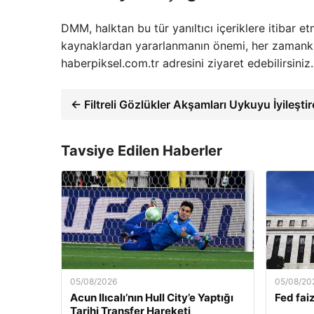
DMM, halktan bu tür yanıltıcı içeriklere itibar et
kaynaklardan yararlanmanın önemi, her zamankin
haberpiksel.com.tr adresini ziyaret edebilirsiniz.
← Filtreli Gözlükler Akşamları Uykuyu İyileştir
Tavsiye Edilen Haberler
05/08/2026
05/08/20
Acun Ilıcalı’nın Hull City’e Yaptığı
Fed faiz
Tarihi Transfer Hareketi