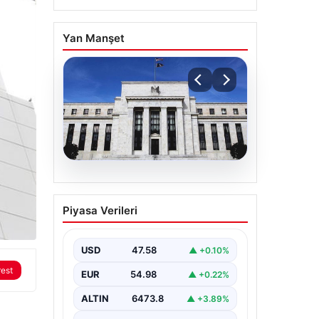
Yan Manşet
05.08.2026
Fed faizi sabit tuttu
Piyasa Verileri
{“title”: “ABD Merkez Bankası Faiz
Oranını Sabit Tutmaya Devam Etti”,
“content”: “ ABD Merkez…
USD
47.58
▲ +0.10%
rest
EUR
54.98
▲ +0.22%
ALTIN
6473.8
▲ +3.89%