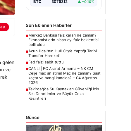
BTC
3075312
▲ +0.10%
Son Eklenen Haberler
rest
Merkez Bankası faiz kararı ne zaman?
■
Ekonomistlerin nisan ayı faiz beklentisi
belli oldu
Acun Ilıcalı’nın Hull City’e Yaptığı Tarihi
■
Transfer Hareketi
n gelen
Fed faizi sabit tuttu
■
CANLI | FC Ararat Armenia – NK CM
ın ve
■
Celje maç anlatımı! Maç ne zaman? Saat
erak
kaçta ve hangi kanalda? – 04 Ağustos
2026
Tekirdağ’da Su Kaynakları Güvenliği İçin
■
Sıkı Denetimler ve Büyük Ceza
Kesintileri
Güncel