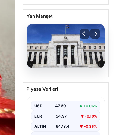
Yan Manşet
05.08.2026
Fed faizi sabit tuttu
Piyasa Verileri
{“title”: “ABD Merkez Bankası Faiz
Oranını Sabit Tutmaya Devam Etti”,
“content”: “ ABD Merkez…
USD
47.60
▲ +0.06%
EUR
54.97
▼ -0.10%
ALTIN
6473.4
▼ -0.35%