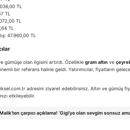
2.036,00 TL
67 TL
.072,00 TL
7,64 TL
tış: 47.960,00 TL
ılar
ve gümüşe olan ilgisini artırdı. Özellikle
gram altın
ve
çeyrek
 önemli bir referans haline geldi. Yatırımcılar, fiyatların gelec
rpiksel.com.tr adresini ziyaret edebilirsiniz. Altın ve gümüş fiy
nızı etkileyebilir.
Malik’ten çarpıcı açıklama! ‘Gigi’ye olan sevgim sonsuz am