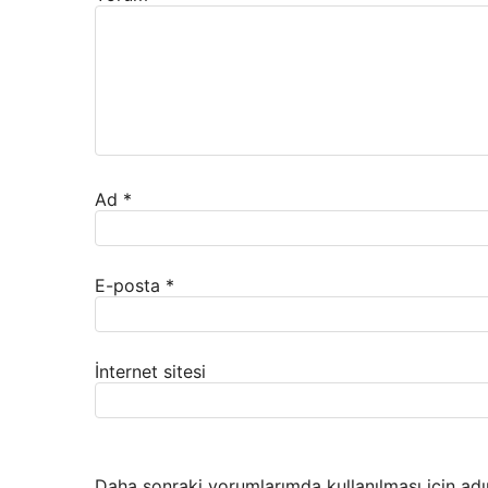
Ad
*
E-posta
*
İnternet sitesi
Daha sonraki yorumlarımda kullanılması için adı