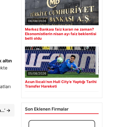
06/08/2026
Merkez Bankası faiz kararı ne zaman?
Ekonomistlerin nisan ayı faiz beklentisi
belli oldu
 altın
ekte
05/08/2026
Acun Ilıcalı’nın Hull City’e Yaptığı Tarihi
atları
Transfer Hareketi
Son Eklenen Firmalar
a…’ →