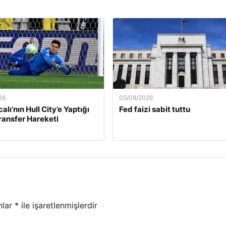
26
05/08/2026
calı’nın Hull City’e Yaptığı
Fed faizi sabit tuttu
Transfer Hareketi
nlar
*
ile işaretlenmişlerdir