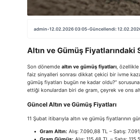
admin
•
12.02.2026 03:05
•
Güncellendi: 12.02.202
Altın ve Gümüş Fiyatlarındaki
Son dönemde
altın ve gümüş fiyatları
, özellik
faiz sinyalleri sonrası dikkat çekici bir ivme ka
gümüş fiyatları bugün ne kadar oldu?” sorusuna 
ettiği konulardan biri de gram, çeyrek ve ons alt
Güncel Altın ve Gümüş Fiyatları
11 Şubat itibarıyla altın ve gümüş fiyatlarının gü
Gram Altın:
Alış: 7.090,88 TL – Satış: 7.09
Gram Gümüş:
Alış: 115,48 TL – Satış: 115,