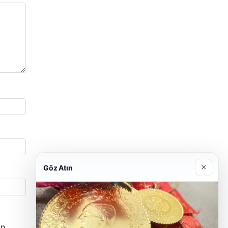
×
Göz Atın
n.