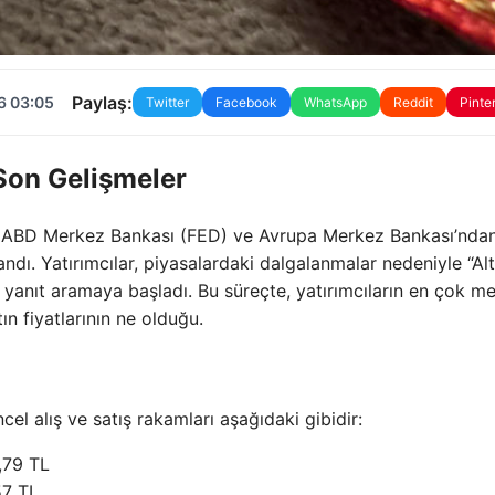
Paylaş:
6 03:05
Twitter
Facebook
WhatsApp
Reddit
Pinte
 Son Gelişmeler
le ABD Merkez Bankası (FED) ve Avrupa Merkez Bankası’nda
zandı. Yatırımcılar, piyasalardaki dalgalanmalar nedeniyle “Alt
yanıt aramaya başladı. Bu süreçte, yatırımcıların en çok m
ın fiyatlarının ne olduğu.
ncel alış ve satış rakamları aşağıdaki gibidir:
1,79 TL
57 TL