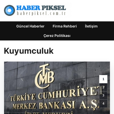
Güncel Haberler
Firma Rehberi
İletişim
Çerez Politikası
Kuyumculuk
1
2
3
4