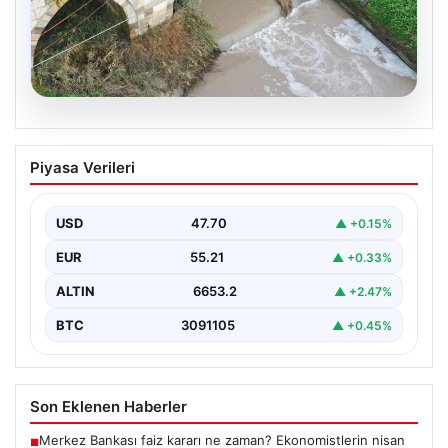
03.08.2026
Tekirdağ’da Su Kaynakları Güvenliği
Piyasa Verileri
İçin Sıkı Denetimler ve Büyük Ceza
Kesintileri
USD
47.70
▲ +0.15%
Türkiye’nin Marmara bölgesindeki önemli tarım ve
sanayi şehirlerinden biri olan Tekirdağ, çevre koruma
EUR
55.21
▲ +0.33%
çalışmalarını…
ALTIN
6653.2
▲ +2.47%
BTC
3091105
▲ +0.45%
Son Eklenen Haberler
Merkez Bankası faiz kararı ne zaman? Ekonomistlerin nisan
■