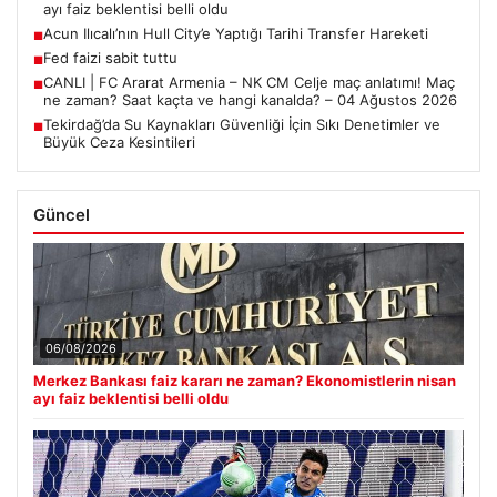
ayı faiz beklentisi belli oldu
Acun Ilıcalı’nın Hull City’e Yaptığı Tarihi Transfer Hareketi
■
Fed faizi sabit tuttu
■
CANLI | FC Ararat Armenia – NK CM Celje maç anlatımı! Maç
■
ne zaman? Saat kaçta ve hangi kanalda? – 04 Ağustos 2026
Tekirdağ’da Su Kaynakları Güvenliği İçin Sıkı Denetimler ve
■
Büyük Ceza Kesintileri
Güncel
06/08/2026
Merkez Bankası faiz kararı ne zaman? Ekonomistlerin nisan
ayı faiz beklentisi belli oldu