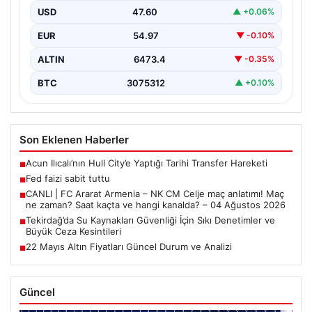
Ağustos 2026
USD
47.60
▲ +0.06%
EUR
54.97
▼ -0.10%
ALTIN
6473.4
▼ -0.35%
BTC
3075312
▲ +0.10%
Son Eklenen Haberler
Acun Ilıcalı’nın Hull City’e Yaptığı Tarihi Transfer Hareketi
■
Fed faizi sabit tuttu
■
CANLI | FC Ararat Armenia – NK CM Celje maç anlatımı! Maç
■
ne zaman? Saat kaçta ve hangi kanalda? – 04 Ağustos 2026
Tekirdağ’da Su Kaynakları Güvenliği İçin Sıkı Denetimler ve
■
Büyük Ceza Kesintileri
22 Mayıs Altın Fiyatları Güncel Durum ve Analizi
■
Güncel