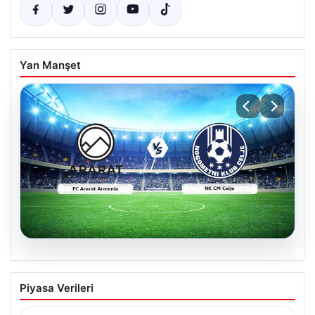
Yan Manşet
04.08.2026
CANLI | FC Ararat Armenia – NK CM
Piyasa Verileri
Celje maç anlatımı! Maç ne zaman?
Saat kaçta ve hangi kanalda? – 04