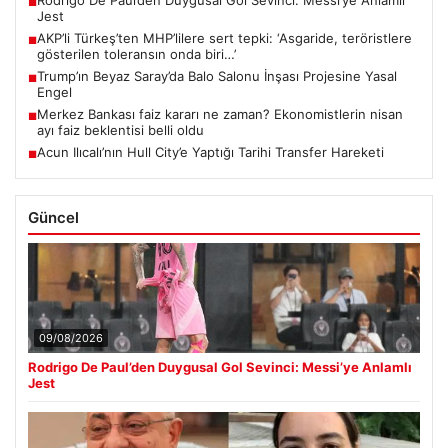
■
Jest
AKP’li Türkeş’ten MHP’lilere sert tepki: ‘Asgaride, teröristlere
■
gösterilen toleransın onda biri…’
Trump’ın Beyaz Saray’da Balo Salonu İnşası Projesine Yasal
■
Engel
Merkez Bankası faiz kararı ne zaman? Ekonomistlerin nisan
■
ayı faiz beklentisi belli oldu
Acun Ilıcalı’nın Hull City’e Yaptığı Tarihi Transfer Hareketi
■
Güncel
09/08/2026
Rodrigo De Paul’den Duygusal Gol Sevinci: Messi’ye Anlamlı
Jest