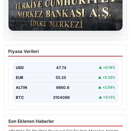
06.08.2026
Merkez Bankası faiz kararı ne zaman?
Piyasa Verileri
Ekonomistlerin nisan ayı faiz beklentisi
belli oldu
USD
47.74
▲ +0.18%
EUR
55.25
▲ +0.32%
ALTIN
6660.6
▲ +2.59%
BTC
3104099
▲ +0.13%
Son Eklenen Haberler
Rodrigo De Paul’den Duygusal Gol Sevinci: Messi’ye Anlamlı