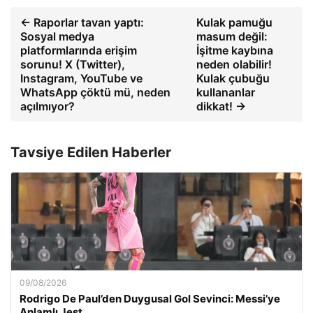
← Raporlar tavan yaptı:
Kulak pamuğu
Sosyal medya
masum değil:
platformlarında erişim
İşitme kaybına
sorunu! X (Twitter),
neden olabilir!
Instagram, YouTube ve
Kulak çubuğu
WhatsApp çöktü mü, neden
kullananlar
açılmıyor?
dikkat! →
Tavsiye Edilen Haberler
09/08/2026
Rodrigo De Paul’den Duygusal Gol Sevinci: Messi’ye
Anlamlı Jest