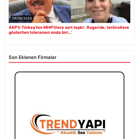
08/08/2026
AKP’li Türkeş’ten MHP’lilere sert tepki: ‘Asgaride, teröristlere
gösterilen toleransın onda biri…’
Son Eklenen Firmalar