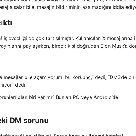
saj alsalar bile, mesajın bildiriminin azalmadığını iddia ediy
ıktı
evselliği de çok tartışılmıştır. Kullanıcılar, X mesajlarına i
yayınlarını paylaşırken, birçok kişi doğrudan Elon Musk’a dö
a mesajlar bile açamıyorum, bu korkunç,” dedi, “DMS’de bir
miyor” dedi.
orunları olan biri var mı? Bunları PC veya Android’de
eki DM sorunu
şeceği belirtilmişti. Sorun bana bu ifadeyi hatırlattı.