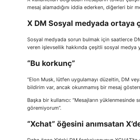
mesaj alamadığını iddia ederken, diğerleri bir me
X DM Sosyal medyada ortaya ç
Sosyal medyada sorun bulmak için saatlerce DM işl
veren işlevsellik hakkında çeşitli sosyal medya 
“Bu korkunç”
“Elon Musk, lütfen uygulamayı düzeltin, DM vey
bildirim var, ancak okunmamış bir mesaj göster
Başka bir kullanıcı: “Mesajların yüklenmesinde s
göremiyorum”.
“Xchat” öğesini anımsatan X’d
Daha önce X’deki DM fonksiyonunun XCHAT’ta deği