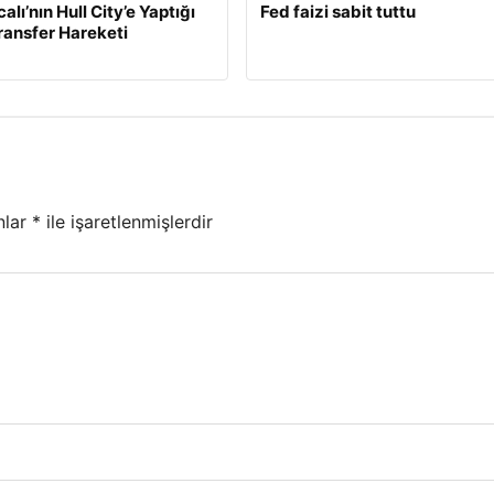
calı’nın Hull City’e Yaptığı
Fed faizi sabit tuttu
Transfer Hareketi
nlar
*
ile işaretlenmişlerdir