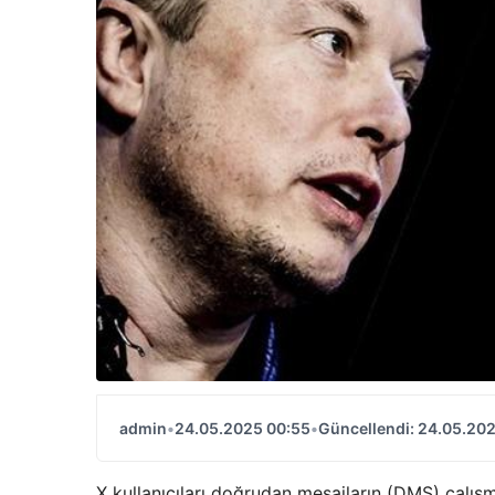
admin
•
24.05.2025 00:55
•
Güncellendi: 24.05.20
X kullanıcıları doğrudan mesajların (DMS) çalışmadı