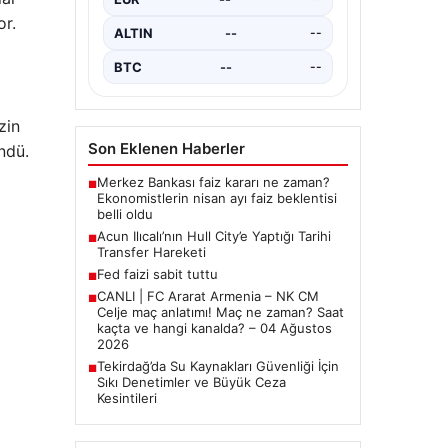
önemli tarım ve sanayi
or.
şehirlerinden biri olan Tekirdağ,
ALTIN
--
--
çevre koruma çalışmalarını…
BTC
--
--
zin
Son Eklenen Haberler
ndü.
Merkez Bankası faiz kararı ne zaman?
■
Ekonomistlerin nisan ayı faiz beklentisi
belli oldu
Acun Ilıcalı’nın Hull City’e Yaptığı Tarihi
■
Transfer Hareketi
Fed faizi sabit tuttu
■
CANLI | FC Ararat Armenia – NK CM
■
Celje maç anlatımı! Maç ne zaman? Saat
kaçta ve hangi kanalda? – 04 Ağustos
2026
Tekirdağ’da Su Kaynakları Güvenliği İçin
■
Sıkı Denetimler ve Büyük Ceza
Kesintileri