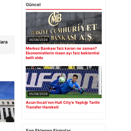
Güncel
06/08/2026
lara
Merkez Bankası faiz kararı ne zaman?
Ekonomistlerin nisan ayı faiz beklentisi
belli oldu
05/08/2026
Acun Ilıcalı’nın Hull City’e Yaptığı Tarihi
Transfer Hareketi
Son Eklenen Firmalar