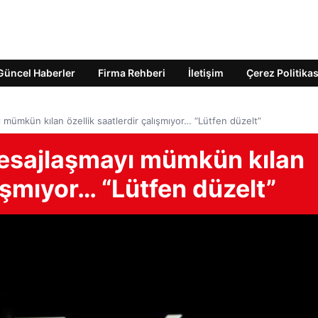
Güncel Haberler
Firma Rehberi
İletişim
Çerez Politikas
mümkün kılan özellik saatlerdir çalışmıyor… “Lütfen düzelt”
esajlaşmayı mümkün kılan
lışmıyor… “Lütfen düzelt”