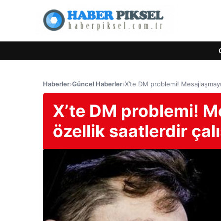
Haberler
›
Güncel Haberler
›
X’te DM problemi! Mesajlaşmayı 
X’te DM problemi! M
özellik saatlerdir ça