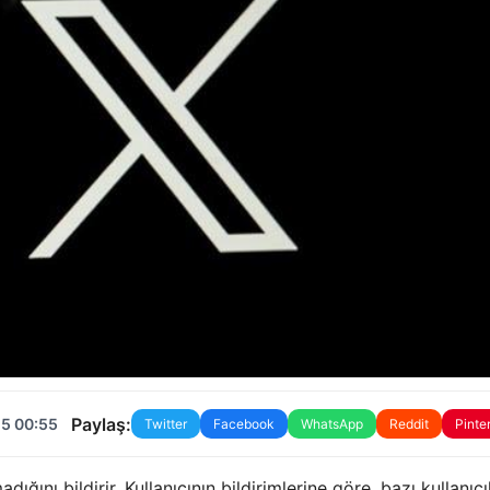
Paylaş:
25 00:55
Twitter
Facebook
WhatsApp
Reddit
Pinte
ğını bildirir. Kullanıcının bildirimlerine göre, bazı kullanıcı