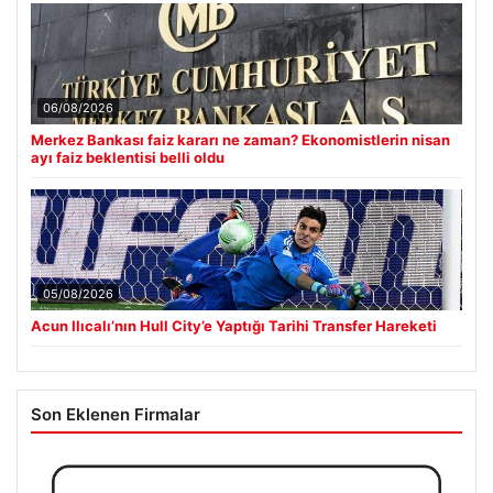
06/08/2026
Merkez Bankası faiz kararı ne zaman? Ekonomistlerin nisan
ayı faiz beklentisi belli oldu
05/08/2026
Acun Ilıcalı’nın Hull City’e Yaptığı Tarihi Transfer Hareketi
Son Eklenen Firmalar