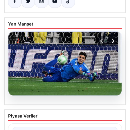
Yan Manşet
05.08.2026
Acun Ilıcalı’nın Hull City’e Yaptığı Tarihi
Piyasa Verileri
Transfer Hareketi
Modern futbol dünyasında transferler sıklıkla kulüplerin