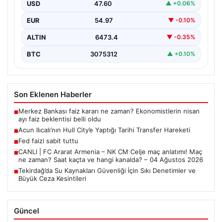
kaderini değiştiren önemli adımlar olarak öne çıkar.
USD
47.60
▲ +0.06%
Hull…
EUR
54.97
▼ -0.10%
ALTIN
6473.4
▼ -0.35%
BTC
3075312
▲ +0.10%
Son Eklenen Haberler
Merkez Bankası faiz kararı ne zaman? Ekonomistlerin nisan
■
ayı faiz beklentisi belli oldu
Acun Ilıcalı’nın Hull City’e Yaptığı Tarihi Transfer Hareketi
■
Fed faizi sabit tuttu
■
CANLI | FC Ararat Armenia – NK CM Celje maç anlatımı! Maç
■
ne zaman? Saat kaçta ve hangi kanalda? – 04 Ağustos 2026
Tekirdağ’da Su Kaynakları Güvenliği İçin Sıkı Denetimler ve
■
Büyük Ceza Kesintileri
Güncel