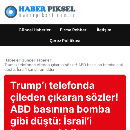
Güncel Haberler
Firma Rehberi
İletişim
Çerez Politikası
Haberler
›
Güncel Haberler
›
Trump’ı telefonda çileden çıkaran sözler! ABD basınına bomba gibi
düştü: İsrail’i karıştıran iddia
Trump’ı telefonda
çileden çıkaran sözler!
ABD basınına bomba
gibi düştü: İsrail’i