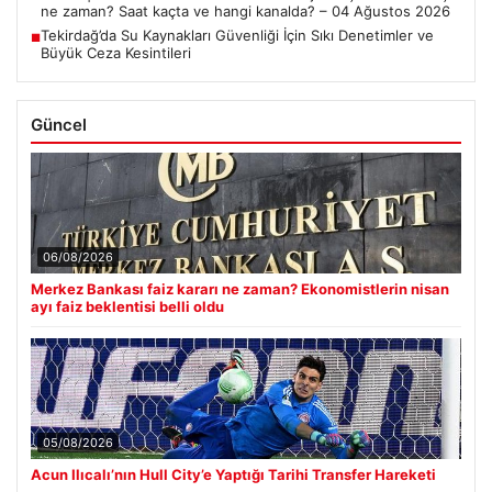
ne zaman? Saat kaçta ve hangi kanalda? – 04 Ağustos 2026
Tekirdağ’da Su Kaynakları Güvenliği İçin Sıkı Denetimler ve
■
Büyük Ceza Kesintileri
Güncel
06/08/2026
Merkez Bankası faiz kararı ne zaman? Ekonomistlerin nisan
ayı faiz beklentisi belli oldu
05/08/2026
Acun Ilıcalı’nın Hull City’e Yaptığı Tarihi Transfer Hareketi