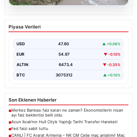
03.08.2026
Tekirdağ’da Su Kaynakları Güvenliği İçin
Piyasa Verileri
Sıkı Denetimler ve Büyük Ceza
Kesintileri
USD
47.60
▲ +0.06%
Türkiye’nin Marmara bölgesindeki önemli tarım ve
sanayi şehirlerinden biri olan Tekirdağ, çevre koruma
EUR
54.97
▼ -0.10%
çalışmalarını…
ALTIN
6473.4
▼ -0.35%
BTC
3075312
▲ +0.10%
Son Eklenen Haberler
Merkez Bankası faiz kararı ne zaman? Ekonomistlerin nisan
■
ayı faiz beklentisi belli oldu
Acun Ilıcalı’nın Hull City’e Yaptığı Tarihi Transfer Hareketi
■
Fed faizi sabit tuttu
■
CANLI | FC Ararat Armenia – NK CM Celje maç anlatımı! Maç
■