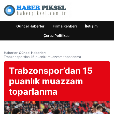
Güncel Haberler
Firma Rehberi
İletişim
Çerez Politikası
Haberler
›
Güncel Haberler
›
Trabzonspor’dan 15 puanlık muazzam toparlanma
Trabzonspor’dan 15
puanlık muazzam
toparlanma