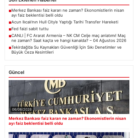
Merkez Bankası faiz kararı ne zaman? Ekonomistlerin nisan
■
ayı faiz beklentisi belli oldu
Acun Ilıcalı’nın Hull City’e Yaptığı Tarihi Transfer Hareketi
■
Fed faizi sabit tuttu
■
CANLI | FC Ararat Armenia – NK CM Celje maç anlatımı! Maç
■
ne zaman? Saat kaçta ve hangi kanalda? – 04 Ağustos 2026
Tekirdağ’da Su Kaynakları Güvenliği İçin Sıkı Denetimler ve
■
Büyük Ceza Kesintileri
Güncel
06/08/2026
Merkez Bankası faiz kararı ne zaman? Ekonomistlerin nisan
ayı faiz beklentisi belli oldu