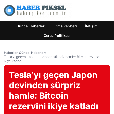
Güncel Haberler
Firma Rehberi
İletişim
Çerez Politikası
Haberler
›
Güncel Haberler
›
Tesla’yı geçen Japon devinden sürpriz hamle: Bitcoin rezervini
ikiye katladı
Tesla’yı geçen Japon
devinden sürpriz
hamle: Bitcoin
rezervini ikiye katladı