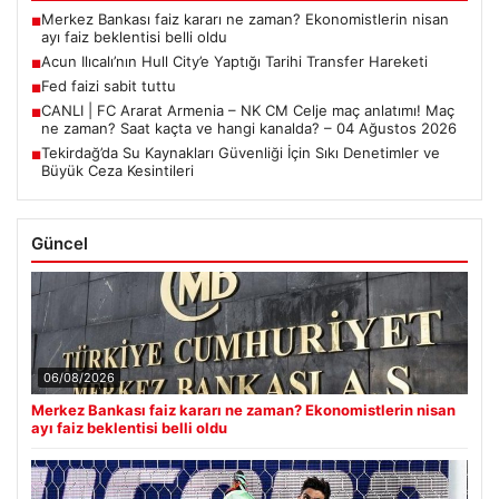
Merkez Bankası faiz kararı ne zaman? Ekonomistlerin nisan
■
ayı faiz beklentisi belli oldu
Acun Ilıcalı’nın Hull City’e Yaptığı Tarihi Transfer Hareketi
■
Fed faizi sabit tuttu
■
CANLI | FC Ararat Armenia – NK CM Celje maç anlatımı! Maç
■
ne zaman? Saat kaçta ve hangi kanalda? – 04 Ağustos 2026
Tekirdağ’da Su Kaynakları Güvenliği İçin Sıkı Denetimler ve
■
Büyük Ceza Kesintileri
Güncel
06/08/2026
Merkez Bankası faiz kararı ne zaman? Ekonomistlerin nisan
ayı faiz beklentisi belli oldu