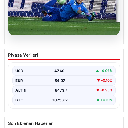
05.08.2026
Acun Ilıcalı’nın Hull City’e Yaptığı Tarihi
Piyasa Verileri
Transfer Hareketi
Modern futbol dünyasında transferler sıklıkla kulüplerin
kaderini değiştiren önemli adımlar olarak öne çıkar.
USD
47.60
▲ +0.06%
Hull…
EUR
54.97
▼ -0.10%
ALTIN
6473.4
▼ -0.35%
BTC
3075312
▲ +0.10%
Son Eklenen Haberler