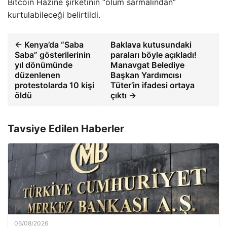
Bitcoin Hazine şirketinin “ölüm sarmalından”
kurtulabileceği belirtildi.
← Kenya’da “Saba
Baklava kutusundaki
Saba” gösterilerinin
paraları böyle açıkladı!
yıl dönümünde
Manavgat Belediye
düzenlenen
Başkan Yardımcısı
protestolarda 10 kişi
Tüter’in ifadesi ortaya
öldü
çıktı →
Tavsiye Edilen Haberler
06/08/2026