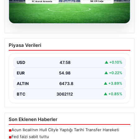
04.08.2026
CANLI | FC Ararat Armenia – NK CM
Piyasa Verileri
Celje maç anlatımı! Maç ne zaman?
Saat kaçta ve hangi kanalda? – 04
Ağustos 2026
USD
47.58
▲ +0.10%
EUR
54.98
▲ +0.22%
ALTIN
6473.8
▲ +3.89%
BTC
3062112
▲ +0.85%
Son Eklenen Haberler
Acun Ilıcalı’nın Hull City’e Yaptığı Tarihi Transfer Hareketi
■
Fed faizi sabit tuttu
■