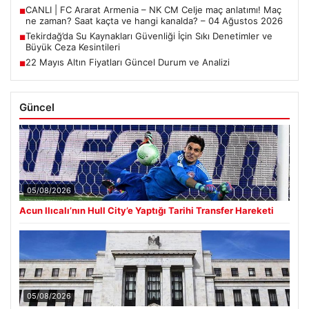
CANLI | FC Ararat Armenia – NK CM Celje maç anlatımı! Maç
■
ne zaman? Saat kaçta ve hangi kanalda? – 04 Ağustos 2026
Tekirdağ’da Su Kaynakları Güvenliği İçin Sıkı Denetimler ve
■
Büyük Ceza Kesintileri
22 Mayıs Altın Fiyatları Güncel Durum ve Analizi
■
Güncel
05/08/2026
Acun Ilıcalı’nın Hull City’e Yaptığı Tarihi Transfer Hareketi
05/08/2026