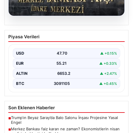
06.08.2026
Merkez Bankası faiz kararı ne zaman?
Piyasa Verileri
Ekonomistlerin nisan ayı faiz beklentisi
belli oldu
USD
47.70
▲ +0.15%
EUR
55.21
▲ +0.33%
ALTIN
6653.2
▲ +2.47%
BTC
3091105
▲ +0.45%
Son Eklenen Haberler
Trump’ın Beyaz Saray’da Balo Salonu İnşası Projesine Yasal
■
Engel
Merkez Bankası faiz kararı ne zaman? Ekonomistlerin nisan
■