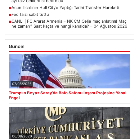
ayı faiz beklentisi belli oldu
Acun Ilıcalı’nın Hull City’e Yaptığı Tarihi Transfer Hareketi
■
Fed faizi sabit tuttu
■
CANLI | FC Ararat Armenia – NK CM Celje maç anlatımı! Maç
■
ne zaman? Saat kaçta ve hangi kanalda? – 04 Ağustos 2026
Güncel
07/08/2026
Trump’ın Beyaz Saray’da Balo Salonu İnşası Projesine Yasal
Engel
06/08/2026