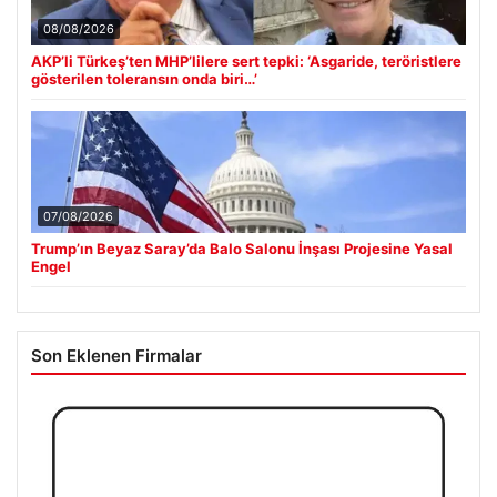
08/08/2026
AKP’li Türkeş’ten MHP’lilere sert tepki: ‘Asgaride, teröristlere
gösterilen toleransın onda biri…’
07/08/2026
Trump’ın Beyaz Saray’da Balo Salonu İnşası Projesine Yasal
Engel
Son Eklenen Firmalar