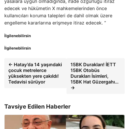
yasalara uygun olmadığında, ifade özgürlüğü itiraz
edecek ve hükümetin X mahkemelerinden önce
kullanıcıları koruma talepleri de dahil olmak üzere
engelleme kararlarına erişmeye itiraz edecek. “
İlgilenebilirsin
İlgilenebilirsin
← Hatay’da 14 yaşındaki
15BK Durakları! İETT
çocuk metrelerce
15BK Otobüs
yüksekten yere çakıldı!
Durakları İsimleri,
Tedavisi sürüyor
15BK Hat Güzergahı…
→
Tavsiye Edilen Haberler