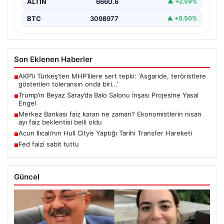
ALTIN
6660.6
▲ +2.59%
BTC
3098977
▲ +0.50%
Son Eklenen Haberler
AKP’li Türkeş’ten MHP’lilere sert tepki: ‘Asgaride, teröristlere
■
gösterilen toleransın onda biri…’
Trump’ın Beyaz Saray’da Balo Salonu İnşası Projesine Yasal
■
Engel
Merkez Bankası faiz kararı ne zaman? Ekonomistlerin nisan
■
ayı faiz beklentisi belli oldu
Acun Ilıcalı’nın Hull City’e Yaptığı Tarihi Transfer Hareketi
■
Fed faizi sabit tuttu
■
Güncel