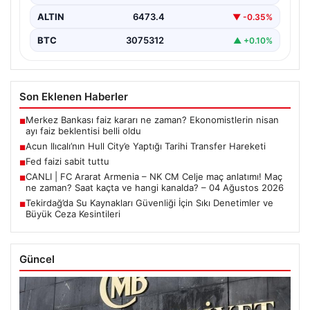
ALTIN
6473.4
▼ -0.35%
BTC
3075312
▲ +0.10%
Son Eklenen Haberler
Merkez Bankası faiz kararı ne zaman? Ekonomistlerin nisan
■
ayı faiz beklentisi belli oldu
Acun Ilıcalı’nın Hull City’e Yaptığı Tarihi Transfer Hareketi
■
Fed faizi sabit tuttu
■
CANLI | FC Ararat Armenia – NK CM Celje maç anlatımı! Maç
■
ne zaman? Saat kaçta ve hangi kanalda? – 04 Ağustos 2026
Tekirdağ’da Su Kaynakları Güvenliği İçin Sıkı Denetimler ve
■
Büyük Ceza Kesintileri
Güncel