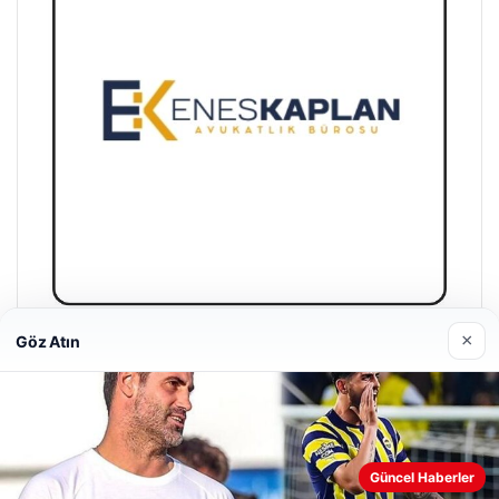
×
Göz Atın
Enes Kaplan Avukatlık Bürosu
28/04/2026
Web sitemizi nasıl kullandığınızı daha iyi anlayabilmek,
Güncel Haberler
deneyiminizi kişiselleştirmek ve geliştirmek amacıyla çerezler