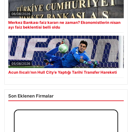
06/08/2026
Merkez Bankası faiz kararı ne zaman? Ekonomistlerin nisan
ayı faiz beklentisi belli oldu
05/08/2026
Acun Ilıcalı’nın Hull City’e Yaptığı Tarihi Transfer Hareketi
Son Eklenen Firmalar