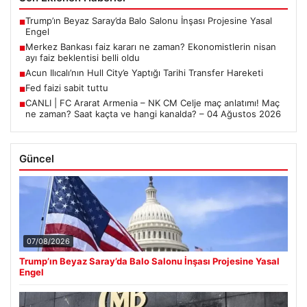
Trump’ın Beyaz Saray’da Balo Salonu İnşası Projesine Yasal
■
Engel
Merkez Bankası faiz kararı ne zaman? Ekonomistlerin nisan
■
ayı faiz beklentisi belli oldu
Acun Ilıcalı’nın Hull City’e Yaptığı Tarihi Transfer Hareketi
■
Fed faizi sabit tuttu
■
CANLI | FC Ararat Armenia – NK CM Celje maç anlatımı! Maç
■
ne zaman? Saat kaçta ve hangi kanalda? – 04 Ağustos 2026
Güncel
07/08/2026
Trump’ın Beyaz Saray’da Balo Salonu İnşası Projesine Yasal
Engel