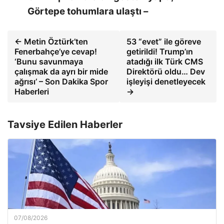
Görtepe tohumlara ulaştı –
← Metin Öztürk’ten
53 “evet” ile göreve
Fenerbahçe’ye cevap!
getirildi! Trump’ın
‘Bunu savunmaya
atadığı ilk Türk CMS
çalışmak da ayrı bir mide
Direktörü oldu… Dev
ağrısı’ – Son Dakika Spor
işleyişi denetleyecek
Haberleri
→
Tavsiye Edilen Haberler
07/08/2026