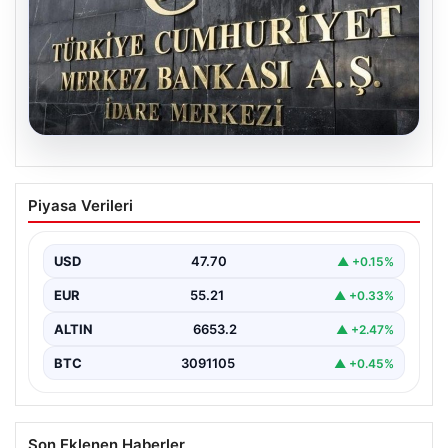
06.08.2026
Merkez Bankası faiz kararı ne zaman?
Piyasa Verileri
Ekonomistlerin nisan ayı faiz beklentisi
belli oldu
USD
47.70
▲ +0.15%
EUR
55.21
▲ +0.33%
ALTIN
6653.2
▲ +2.47%
BTC
3091105
▲ +0.45%
Son Eklenen Haberler