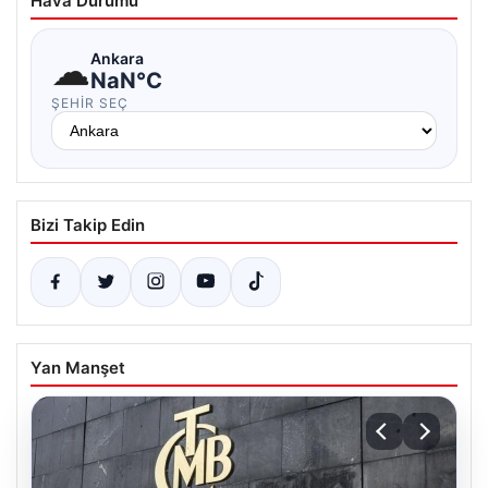
Hava Durumu
☁
Ankara
NaN°C
ŞEHIR SEÇ
Bizi Takip Edin
Yan Manşet