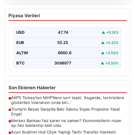
07.08.2026
Trump’ın Beyaz Saray’da Balo Salonu
Piyasa Verileri
İnşası Projesine Yasal Engel
Amerika Birleşik Devletleri’nin eski Başkanı Donald
Trump, Beyaz Saray’da yeni bir balo salonu inşa…
USD
47.74
▲ +0.18%
EUR
55.25
▲ +0.32%
ALTIN
6660.6
▲ +2.59%
BTC
3098977
▲ +0.50%
Son Eklenen Haberler
AKP’li Türkeş’ten MHP’lilere sert tepki: ‘Asgaride, teröristlere
■
gösterilen toleransın onda biri…’
Trump’ın Beyaz Saray’da Balo Salonu İnşası Projesine Yasal
■
Engel
Merkez Bankası faiz kararı ne zaman? Ekonomistlerin nisan
■
ayı faiz beklentisi belli oldu
Acun Ilıcalı’nın Hull City’e Yaptığı Tarihi Transfer Hareketi
■