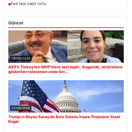
Fed faizi sabit tuttu
■
Güncel
08/08/2026
AKP’li Türkeş’ten MHP’lilere sert tepki: ‘Asgaride, teröristlere
gösterilen toleransın onda biri…’
07/08/2026
Trump’ın Beyaz Saray’da Balo Salonu İnşası Projesine Yasal
Engel