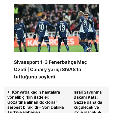
Sivassport 1-3 Fenerbahçe Maç
Özeti | Canary yarışı SIVAS’ta
tuttuğunu söyledi
← Konya’da kadın hastalara
İsrail Savunma
yönelik çirkin ifadeler:
Bakanı Katz:
Gözaltına alınan doktorlar
Gazze daha da
serbest bırakıldı – Son Dakika
küçülecek ve
Türkiye Haberleri
izole olacak →