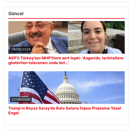
Güncel
08/08/2026
AKP’li Türkeş’ten MHP’lilere sert tepki: ‘Asgaride, teröristlere
gösterilen toleransın onda biri…’
07/08/2026
Trump’ın Beyaz Saray’da Balo Salonu İnşası Projesine Yasal
Engel