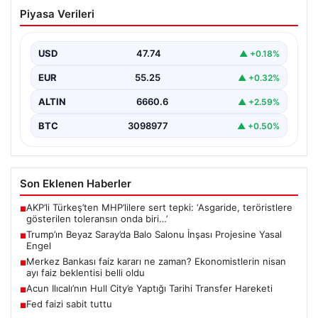
Trump’ın Beyaz Saray’da Balo Salonu
Piyasa Verileri
İnşası Projesine Yasal Engel
Amerika Birleşik Devletleri’nin eski Başkanı Donald
Trump, Beyaz Saray’da yeni bir balo salonu inşa…
USD
47.74
▲ +0.18%
EUR
55.25
▲ +0.32%
ALTIN
6660.6
▲ +2.59%
BTC
3098977
▲ +0.50%
Son Eklenen Haberler
AKP’li Türkeş’ten MHP’lilere sert tepki: ‘Asgaride, teröristlere
■
gösterilen toleransın onda biri…’
Trump’ın Beyaz Saray’da Balo Salonu İnşası Projesine Yasal
■
Engel
Merkez Bankası faiz kararı ne zaman? Ekonomistlerin nisan
■
ayı faiz beklentisi belli oldu
Acun Ilıcalı’nın Hull City’e Yaptığı Tarihi Transfer Hareketi
■
Fed faizi sabit tuttu
■