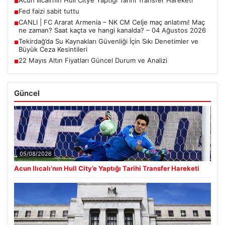
■
Fed faizi sabit tuttu
■
CANLI | FC Ararat Armenia – NK CM Celje maç anlatımı! Maç
■
ne zaman? Saat kaçta ve hangi kanalda? – 04 Ağustos 2026
Tekirdağ’da Su Kaynakları Güvenliği İçin Sıkı Denetimler ve
■
Büyük Ceza Kesintileri
22 Mayıs Altın Fiyatları Güncel Durum ve Analizi
■
Güncel
05/08/2026
Acun Ilıcalı’nın Hull City’e Yaptığı Tarihi Transfer Hareketi