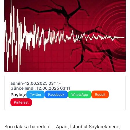
admin
•
12.06.2025 03:11
•
Güncellendi: 12.06.2025 03:11
Paylaş:
Twitter
Facebook
WhatsApp
Reddit
Pinterest
Son dakika haberleri … Apad, İstanbul Saykçekmece,