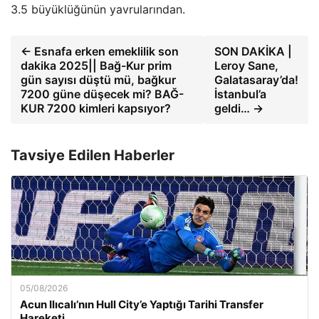
3.5 büyüklüğünün yavrularından.
← Esnafa erken emeklilik son
SON DAKİKA |
dakika 2025|| Bağ-Kur prim
Leroy Sane,
gün sayısı düştü mü, bağkur
Galatasaray’da!
7200 güne düşecek mi? BAĞ-
İstanbul’a
KUR 7200 kimleri kapsıyor?
geldi… →
Tavsiye Edilen Haberler
05/08/2026
Acun Ilıcalı’nın Hull City’e Yaptığı Tarihi Transfer
Hareketi