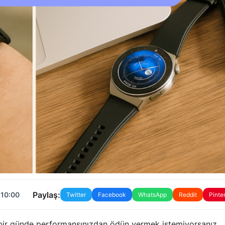
Paylaş:
 10:00
Twitter
Facebook
WhatsApp
Reddit
Pinte
bir günde performansınızdan ödün vermek istemiyorsanız,