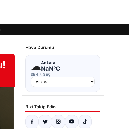
ı
Hava Durumu
u!
☁
Ankara
NaN°C
ŞEHIR SEÇ
Bizi Takip Edin