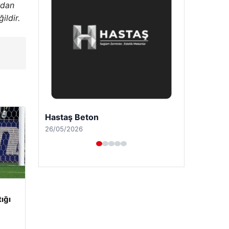
rdan
ildir.
Enes Kaplan Avukatlık Bürosu
28/04/2026
tığı