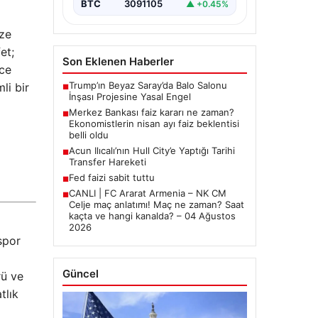
BTC
3091105
▲ +0.45%
ize
et;
Son Eklenen Haberler
ece
Trump’ın Beyaz Saray’da Balo Salonu
li bir
■
İnşası Projesine Yasal Engel
Merkez Bankası faiz kararı ne zaman?
■
Ekonomistlerin nisan ayı faiz beklentisi
belli oldu
Acun Ilıcalı’nın Hull City’e Yaptığı Tarihi
■
Transfer Hareketi
Fed faizi sabit tuttu
■
CANLI | FC Ararat Armenia – NK CM
■
Celje maç anlatımı! Maç ne zaman? Saat
kaçta ve hangi kanalda? – 04 Ağustos
2026
 spor
Güncel
rü ve
tlık