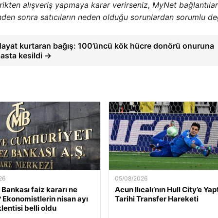
erikten alışveriş yapmaya karar verirseniz, MyNet bağlantıla
inden sonra satıcıların neden olduğu sorunlardan sorumlu değ
ayat kurtaran bağış: 100’üncü kök hücre donörü onuruna
asta kesildi →
26
05/08/2026
Bankası faiz kararı ne
Acun Ilıcalı’nın Hull City’e Yap
Ekonomistlerin nisan ayı
Tarihi Transfer Hareketi
lentisi belli oldu