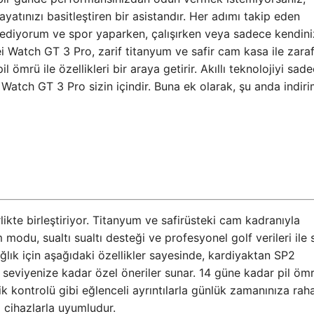
Hayatınızı basitleştiren bir asistandır. Her adımı takip eden
ve ediyorum ve spor yaparken, çalışırken veya sadece kendin
 Watch GT 3 Pro, zarif titanyum ve safir cam kasa ile zaraf
 ömrü ile özellikleri bir araya getirir. Akıllı teknolojiyi sad
Watch GT 3 Pro sizin içindir. Buna ek olarak, şu anda indirim
likte birleştiriyor. Titanyum ve safirüsteki cam kadranıyla
m modu, sualtı sualtı desteği ve profesyonel golf verileri ile
sağlık için aşağıdaki özellikler sayesinde, kardiyaktan SP2
 seviyenize kadar özel öneriler sunar. 14 güne kadar pil öm
ik kontrolü gibi eğlenceli ayrıntılarla günlük zamanınıza raha
 cihazlarla uyumludur.