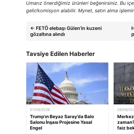
Umarız önerdiğimiz ürünleri beğenirsiniz. Bu iç
gelir/komisyon alabilir. Mynet, satın alma işlem
← FETÖ elebaşı Gülen’in kuzeni
H
gözaltına alındı
p
Tavsiye Edilen Haberler
07/08/2026
06/08/20
Trump’ın Beyaz Saray’da Balo
Merkez 
Salonu İnşası Projesine Yasal
zaman? 
Engel
faiz bek