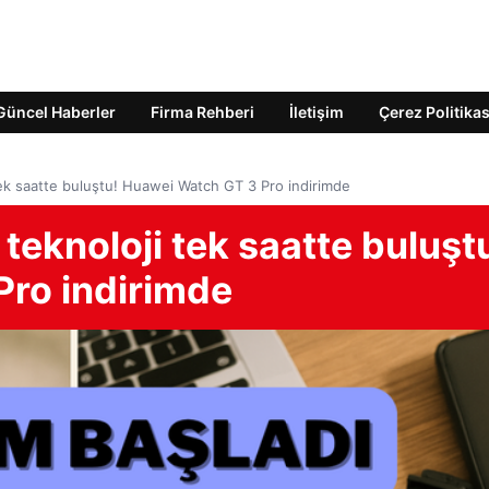
Güncel Haberler
Firma Rehberi
İletişim
Çerez Politikas
i tek saatte buluştu! Huawei Watch GT 3 Pro indirimde
e teknoloji tek saatte buluşt
ro indirimde