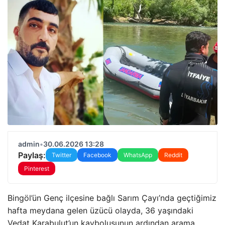
admin
•
30.06.2026 13:28
Paylaş:
Twitter
Facebook
WhatsApp
Reddit
Pinterest
Bingöl’ün Genç ilçesine bağlı Sarım Çayı’nda geçtiğimiz
hafta meydana gelen üzücü olayda, 36 yaşındaki
Vedat Karabulut’un kayboluşunun ardından arama