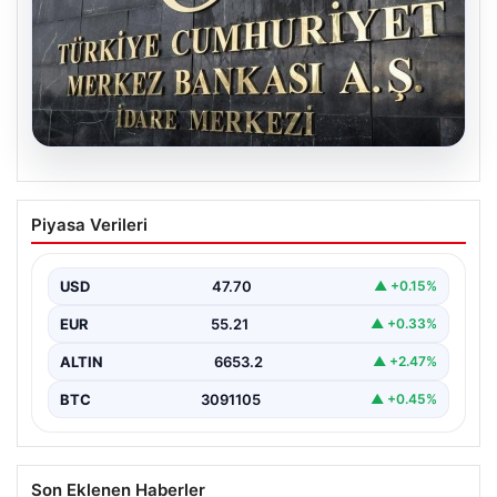
06.08.2026
Merkez Bankası faiz kararı ne zaman?
Piyasa Verileri
Ekonomistlerin nisan ayı faiz beklentisi
belli oldu
USD
47.70
▲ +0.15%
EUR
55.21
▲ +0.33%
ALTIN
6653.2
▲ +2.47%
BTC
3091105
▲ +0.45%
Son Eklenen Haberler