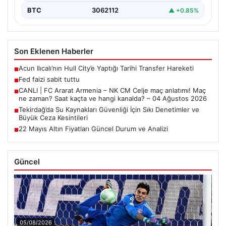
BTC
3062112
▲ +0.85%
Son Eklenen Haberler
Acun Ilıcalı’nın Hull City’e Yaptığı Tarihi Transfer Hareketi
■
Fed faizi sabit tuttu
■
CANLI | FC Ararat Armenia – NK CM Celje maç anlatımı! Maç
■
ne zaman? Saat kaçta ve hangi kanalda? – 04 Ağustos 2026
Tekirdağ’da Su Kaynakları Güvenliği İçin Sıkı Denetimler ve
■
Büyük Ceza Kesintileri
22 Mayıs Altın Fiyatları Güncel Durum ve Analizi
■
Güncel
05/08/2026