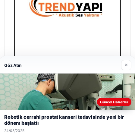
×
Göz Atın
Trend Yapı Akustik
18/04/2026
Güncel Haberler
Web sitemizi nasıl kullandığınızı daha iyi anlayabilmek,
deneyiminizi kişiselleştirmek ve geliştirmek amacıyla çerezler
Robotik cerrahi prostat kanseri tedavisinde yeni bir
kullanıyoruz.
Çerez Politikamız
dönem başlattı
Reddet
Kabul Et
© 2026 Haber Piksel | Güncel Haberler
24/08/2025