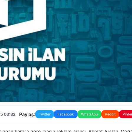
Paylaş:
25 03:32
Twitter
Facebook
WhatsApp
Reddit
Pinte
nlanan karara göre, basın reklam ajansı, Ahmet Arslan, Çoğ