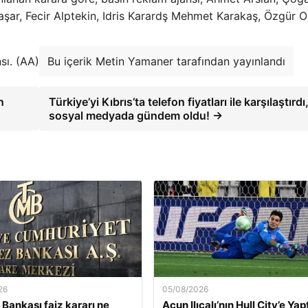
ar, Fecir Alptekin, Idris Karardş Mehmet Karakaş, Özgür Or
sı. (AA)
Bu içerik Metin Yamaner tarafından yayınlandı
n
Türkiye’yi Kıbrıs’ta telefon fiyatları ile karşılaştırdı
sosyal medyada gündem oldu! →
26
05/08/2026
Bankası faiz kararı ne
Acun Ilıcalı’nın Hull City’e Yap