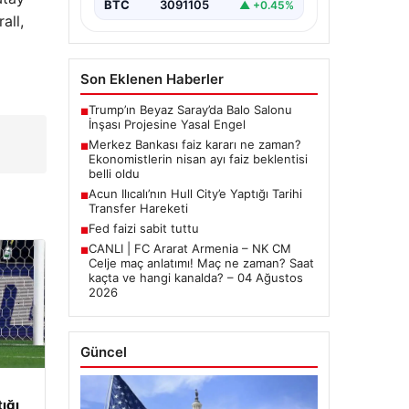
BTC
3091105
▲ +0.45%
all,
Son Eklenen Haberler
Trump’ın Beyaz Saray’da Balo Salonu
■
İnşası Projesine Yasal Engel
,
Merkez Bankası faiz kararı ne zaman?
■
Ekonomistlerin nisan ayı faiz beklentisi
belli oldu
Acun Ilıcalı’nın Hull City’e Yaptığı Tarihi
■
Transfer Hareketi
Fed faizi sabit tuttu
■
CANLI | FC Ararat Armenia – NK CM
■
Celje maç anlatımı! Maç ne zaman? Saat
kaçta ve hangi kanalda? – 04 Ağustos
2026
Güncel
tığı