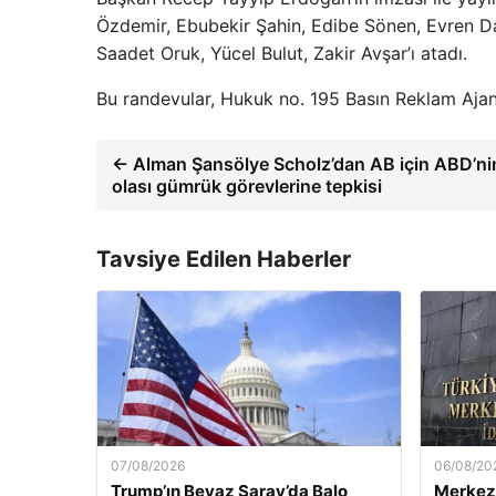
Özdemir, Ebubekir Şahin, Edibe Sönen, Evren Daş
Saadet Oruk, Yücel Bulut, Zakir Avşar’ı atadı.
Bu randevular, Hukuk no. 195 Basın Reklam Ajan
← Alman Şansölye Scholz’dan AB için ABD’ni
olası gümrük görevlerine tepkisi
Tavsiye Edilen Haberler
07/08/2026
06/08/20
Trump’ın Beyaz Saray’da Balo
Merkez 