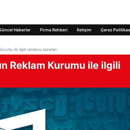
Güncel Haberler
Firma Rehberi
İletişim
Çerez Politikas
umu ile ilgili randevu kararları
 Reklam Kurumu ile ilgili