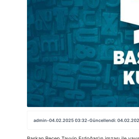
admin
•
04.02.2025 03:32
•
Güncellendi: 04.02.20
Başkan Recep Tayyip Erdoğan’ın imzası ile yayı