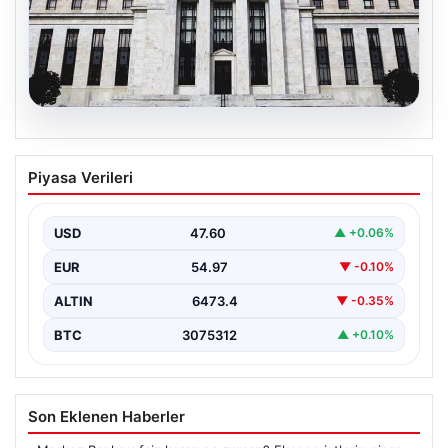
05.08.2026
Fed faizi sabit tuttu
Piyasa Verileri
{“title”: “ABD Merkez Bankası Faiz Oranını Sabit Tutmaya
Devam Etti”, “content”: “ ABD Merkez…
USD
47.60
▲ +0.06%
EUR
54.97
▼ -0.10%
ALTIN
6473.4
▼ -0.35%
BTC
3075312
▲ +0.10%
Son Eklenen Haberler