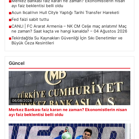
Merkez Bankası faiz kararı ne zaman? Ekonomistlerin nisan
■
ayı faiz beklentisi belli oldu
Acun Ilıcalı’nın Hull City’e Yaptığı Tarihi Transfer Hareketi
■
Fed faizi sabit tuttu
■
CANLI | FC Ararat Armenia – NK CM Celje maç anlatımı! Maç
■
ne zaman? Saat kaçta ve hangi kanalda? – 04 Ağustos 2026
Tekirdağ’da Su Kaynakları Güvenliği İçin Sıkı Denetimler ve
■
Büyük Ceza Kesintileri
Güncel
06/08/2026
Merkez Bankası faiz kararı ne zaman? Ekonomistlerin nisan
ayı faiz beklentisi belli oldu