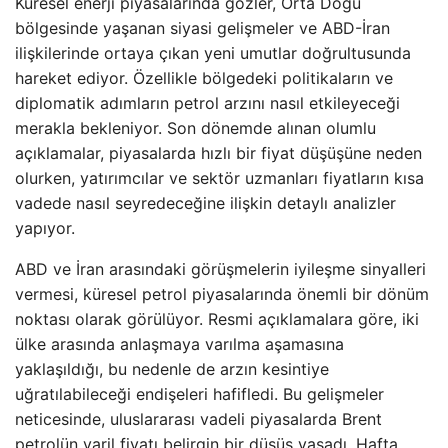
Küresel enerji piyasalarında gözler, Orta Doğu
bölgesinde yaşanan siyasi gelişmeler ve ABD-İran
ilişkilerinde ortaya çıkan yeni umutlar doğrultusunda
hareket ediyor. Özellikle bölgedeki politikaların ve
diplomatik adımların petrol arzını nasıl etkileyeceği
merakla bekleniyor. Son dönemde alınan olumlu
açıklamalar, piyasalarda hızlı bir fiyat düşüşüne neden
olurken, yatırımcılar ve sektör uzmanları fiyatların kısa
vadede nasıl seyredeceğine ilişkin detaylı analizler
yapıyor.
ABD ve İran arasındaki görüşmelerin iyileşme sinyalleri
vermesi, küresel petrol piyasalarında önemli bir dönüm
noktası olarak görülüyor. Resmi açıklamalara göre, iki
ülke arasında anlaşmaya varılma aşamasına
yaklaşıldığı, bu nedenle de arzın kesintiye
uğratılabileceği endişeleri hafifledi. Bu gelişmeler
neticesinde, uluslararası vadeli piyasalarda Brent
petrolün varil fiyatı belirgin bir düşüş yaşadı. Hafta