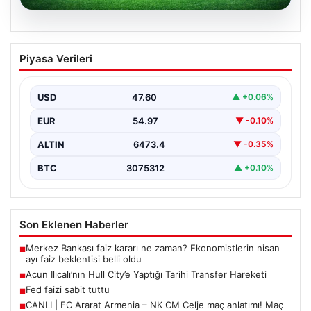
04.08.2026
CANLI | FC Ararat Armenia – NK CM
Piyasa Verileri
Celje maç anlatımı! Maç ne zaman?
Saat kaçta ve hangi kanalda? – 04
Ağustos 2026
USD
47.60
▲ +0.06%
EUR
54.97
▼ -0.10%
ALTIN
6473.4
▼ -0.35%
BTC
3075312
▲ +0.10%
Son Eklenen Haberler
Merkez Bankası faiz kararı ne zaman? Ekonomistlerin nisan
■
ayı faiz beklentisi belli oldu
Acun Ilıcalı’nın Hull City’e Yaptığı Tarihi Transfer Hareketi
■
Fed faizi sabit tuttu
■
CANLI | FC Ararat Armenia – NK CM Celje maç anlatımı! Maç
■