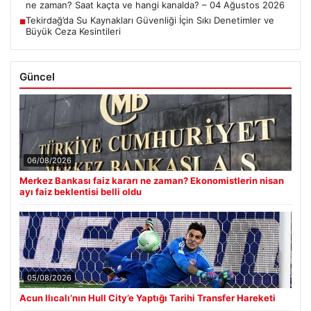
ne zaman? Saat kaçta ve hangi kanalda? – 04 Ağustos 2026
Tekirdağ’da Su Kaynakları Güvenliği İçin Sıkı Denetimler ve
■
Büyük Ceza Kesintileri
Güncel
06/08/2026
Merkez Bankası faiz kararı ne zaman? Ekonomistlerin nisan
ayı faiz beklentisi belli oldu
05/08/2026
Acun Ilıcalı’nın Hull City’e Yaptığı Tarihi Transfer Hareketi