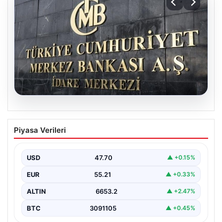
06.08.2026
Merkez Bankası faiz kararı ne zaman?
Piyasa Verileri
Ekonomistlerin nisan ayı faiz beklentisi
belli oldu
USD
47.70
▲ +0.15%
EUR
55.21
▲ +0.33%
ALTIN
6653.2
▲ +2.47%
BTC
3091105
▲ +0.45%