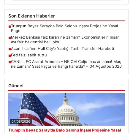
Son Eklenen Haberler
Trump’ın Beyaz Saray’da Balo Salonu İnşası Projesine Yasal
■
Engel
Merkez Bankası faiz kararı ne zaman? Ekonomistlerin nisan
■
ayı faiz beklentisi belli oldu
Acun Ilıcalı’nın Hull City’e Yaptığı Tarihi Transfer Hareketi
■
Fed faizi sabit tuttu
■
CANLI | FC Ararat Armenia – NK CM Celje maç anlatımı! Maç
■
ne zaman? Saat kaçta ve hangi kanalda? – 04 Ağustos 2026
Güncel
07/08/2026
Trump’ın Beyaz Saray’da Balo Salonu İnşası Projesine Yasal