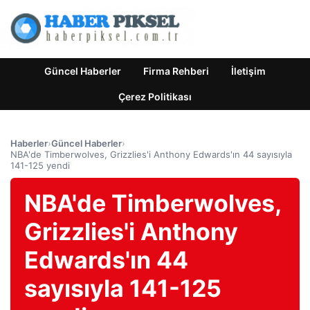
Güncel Haberler
Firma Rehberi
İletişim
Çerez Politikası
Haberler
›
Güncel Haberler
›
NBA'de Timberwolves, Grizzlies'i Anthony Edwards'ın 44 sayısıyla
141-125 yendi
NBA'de Timberwolves,
Grizzlies'i Anthony
Edwards'ın 44
sayısıyla 141-125