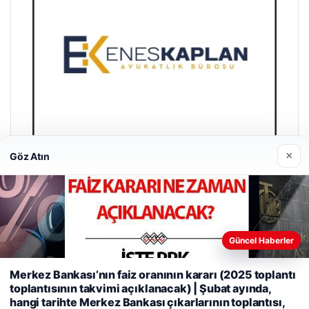
×
Göz Atın
Enes Kaplan Avukatlık Bürosu
28/04/2026
Güncel Haberler
Merkez Bankası’nın faiz oranının kararı (2025 toplantı
Web sitemizi nasıl kullandığınızı daha iyi anlayabilmek,
toplantısının takvimi açıklanacak) | Şubat ayında,
deneyiminizi kişiselleştirmek ve geliştirmek amacıyla çerezler
hangi tarihte Merkez Bankası çıkarlarının toplantısı,
kullanıyoruz.
Çerez Politikamız