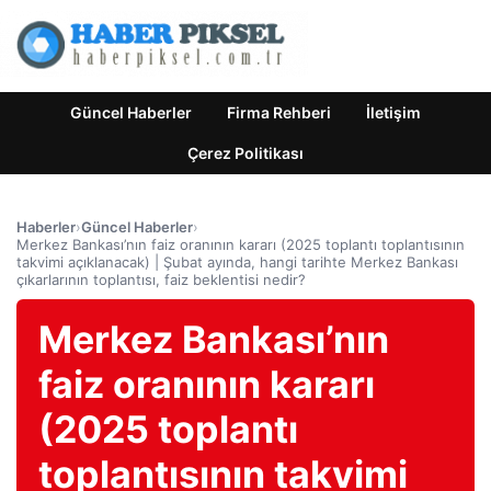
Güncel Haberler
Firma Rehberi
İletişim
Çerez Politikası
Haberler
›
Güncel Haberler
›
Merkez Bankası’nın faiz oranının kararı (2025 toplantı toplantısının
takvimi açıklanacak) | Şubat ayında, hangi tarihte Merkez Bankası
çıkarlarının toplantısı, faiz beklentisi nedir?
Merkez Bankası’nın
faiz oranının kararı
(2025 toplantı
toplantısının takvimi