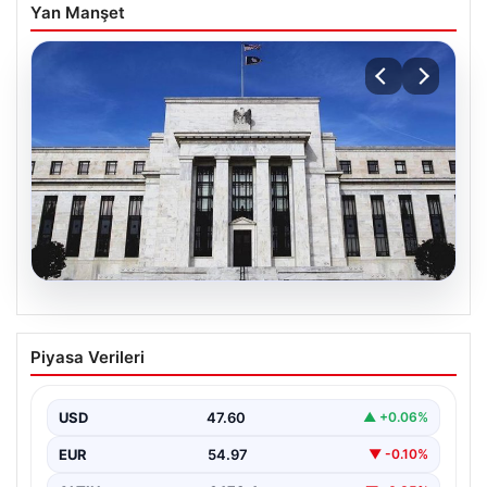
Yan Manşet
05.08.2026
Fed faizi sabit tuttu
Piyasa Verileri
{“title”: “ABD Merkez Bankası Faiz Oranını Sabit Tutmaya
Devam Etti”, “content”: “ ABD Merkez…
USD
47.60
▲ +0.06%
EUR
54.97
▼ -0.10%