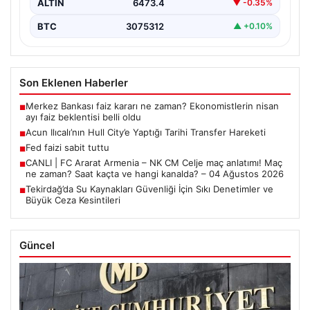
ALTIN
6473.4
▼ -0.35%
BTC
3075312
▲ +0.10%
Son Eklenen Haberler
Merkez Bankası faiz kararı ne zaman? Ekonomistlerin nisan
■
ayı faiz beklentisi belli oldu
Acun Ilıcalı’nın Hull City’e Yaptığı Tarihi Transfer Hareketi
■
Fed faizi sabit tuttu
■
CANLI | FC Ararat Armenia – NK CM Celje maç anlatımı! Maç
■
ne zaman? Saat kaçta ve hangi kanalda? – 04 Ağustos 2026
Tekirdağ’da Su Kaynakları Güvenliği İçin Sıkı Denetimler ve
■
Büyük Ceza Kesintileri
Güncel