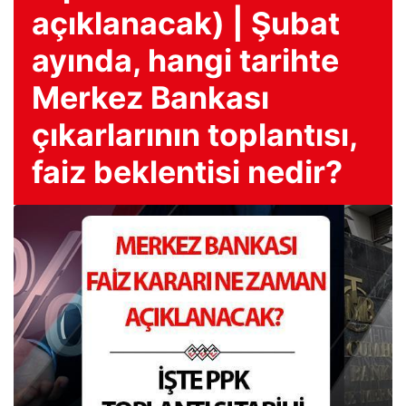
açıklanacak) | Şubat
ayında, hangi tarihte
Merkez Bankası
çıkarlarının toplantısı,
faiz beklentisi nedir?