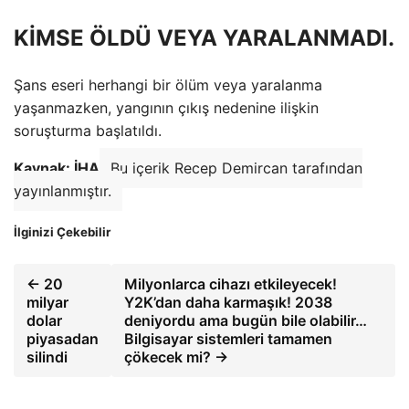
KİMSE ÖLDÜ VEYA YARALANMADI.
Şans eseri herhangi bir ölüm veya yaralanma
yaşanmazken, yangının çıkış nedenine ilişkin
soruşturma başlatıldı.
Kaynak: İHA
Bu içerik Recep Demircan tarafından
yayınlanmıştır.
İlginizi Çekebilir
← 20
Milyonlarca cihazı etkileyecek!
milyar
Y2K’dan daha karmaşık! 2038
dolar
deniyordu ama bugün bile olabilir…
piyasadan
Bilgisayar sistemleri tamamen
silindi
çökecek mi? →