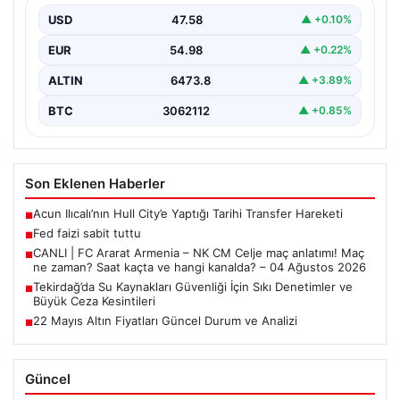
USD
47.58
▲ +0.10%
EUR
54.98
▲ +0.22%
ALTIN
6473.8
▲ +3.89%
BTC
3062112
▲ +0.85%
Son Eklenen Haberler
Acun Ilıcalı’nın Hull City’e Yaptığı Tarihi Transfer Hareketi
■
Fed faizi sabit tuttu
■
CANLI | FC Ararat Armenia – NK CM Celje maç anlatımı! Maç
■
ne zaman? Saat kaçta ve hangi kanalda? – 04 Ağustos 2026
Tekirdağ’da Su Kaynakları Güvenliği İçin Sıkı Denetimler ve
■
Büyük Ceza Kesintileri
22 Mayıs Altın Fiyatları Güncel Durum ve Analizi
■
Güncel