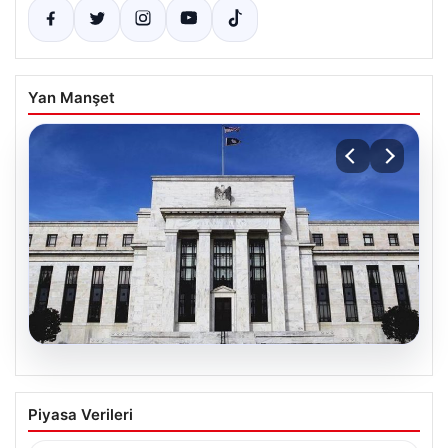
Yan Manşet
05.08.2026
Fed faizi sabit tuttu
Piyasa Verileri
{“title”: “ABD Merkez Bankası Faiz Oranını Sabit Tutmaya
Devam Etti”, “content”: “ ABD Merkez…