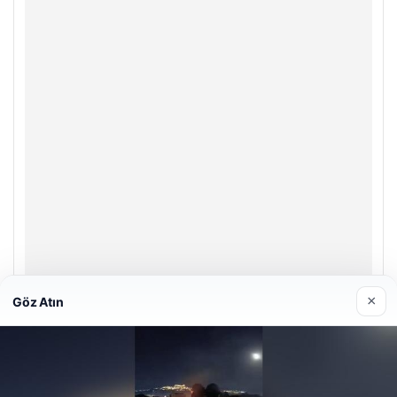
×
Göz Atın
Enes Kaplan Avukatlık Bürosu
28/04/2026