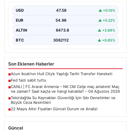
Devam Etti”, “content”: “ ABD Merkez…
USD
47.58
▲ +0.10%
EUR
54.98
▲ +0.22%
ALTIN
6473.8
▲ +3.89%
BTC
3062112
▲ +0.85%
Son Eklenen Haberler
Acun Ilıcalı’nın Hull City’e Yaptığı Tarihi Transfer Hareketi
■
Fed faizi sabit tuttu
■
CANLI | FC Ararat Armenia – NK CM Celje maç anlatımı! Maç
■
ne zaman? Saat kaçta ve hangi kanalda? – 04 Ağustos 2026
Tekirdağ’da Su Kaynakları Güvenliği İçin Sıkı Denetimler ve
■
Büyük Ceza Kesintileri
22 Mayıs Altın Fiyatları Güncel Durum ve Analizi
■
Güncel