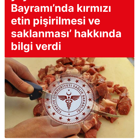
Bayramı’nda kırmızı
etin pişirilmesi ve
saklanması’ hakkında
bilgi verdi