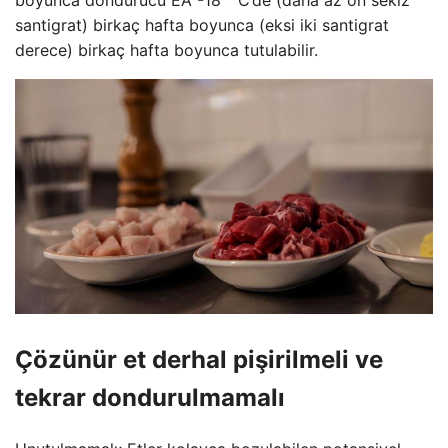
boyunca dondurucu EA -18 ° C’de (daha az on sekiz
santigrat) birkaç hafta boyunca (eksi iki santigrat
derece) birkaç hafta boyunca tutulabilir.
Çözünür et derhal pişirilmeli ve
tekrar dondurulmamalı