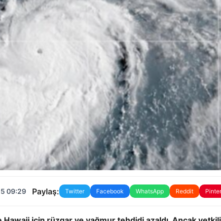
Paylaş:
25 09:29
Twitter
Facebook
WhatsApp
Reddit
Pinte
e Hawaii için rüzgar ve yağmur tehdidi azaldı. Ancak yetkili