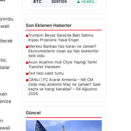
BTC
3091105
▲ +0.45%
uyordu.
Son Eklenen Haberler
awaii
Trump’ın Beyaz Saray’da Balo Salonu
■
İnşası Projesine Yasal Engel
ilecek
Merkez Bankası faiz kararı ne zaman?
■
Ekonomistlerin nisan ayı faiz beklentisi
belli oldu
si,
Acun Ilıcalı’nın Hull City’e Yaptığı Tarihi
■
dalar
Transfer Hareketi
Fed faizi sabit tuttu
■
CANLI | FC Ararat Armenia – NK CM
■
Celje maç anlatımı! Maç ne zaman? Saat
kaçta ve hangi kanalda? – 04 Ağustos
rken
2026
denize
Güncel
an
awaii