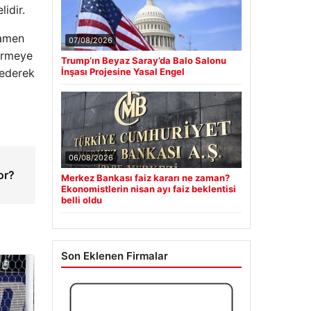
idir.
mamen
07/08/2026
dirmeye
Trump’ın Beyaz Saray’da Balo Salonu
 ederek
İnşası Projesine Yasal Engel
06/08/2026
or?
Merkez Bankası faiz kararı ne zaman?
Ekonomistlerin nisan ayı faiz beklentisi
belli oldu
Son Eklenen Firmalar