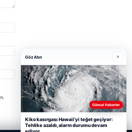
×
Göz Atın
n.
Güncel Haberler
Kiko kasırgası Hawaii’yi teğet geçiyor:
Tehlike azaldı, alarm durumu devam
ediyor