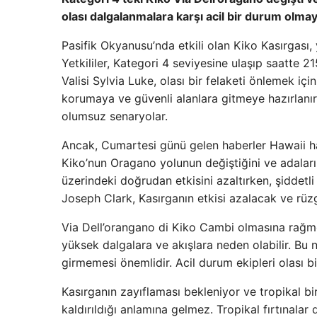
olası dalgalanmalara karşı acil bir durum olm
Pasifik Okyanusu’nda etkili olan Kiko Kasırgası,
Yetkililer, Kategori 4 seviyesine ulaşıp saatte 
Valisi Sylvia Luke, olası bir felaketi önlemek içi
korumaya ve güvenli alanlara gitmeye hazırlanır
olumsuz senaryolar.
Ancak, Cumartesi günü gelen haberler Hawaii ha
Kiko’nun Oragano yolunun değiştiğini ve adalar
üzerindeki doğrudan etkisini azaltırken, şiddetl
Joseph Clark, Kasırganın etkisi azalacak ve rüzg
Via Dell’orangano di Kiko Cambi olmasına rağmen
yüksek dalgalara ve akışlara neden olabilir. Bu 
girmemesi önemlidir. Acil durum ekipleri olası 
Kasırganın zayıflaması bekleniyor ve tropikal b
kaldırıldığı anlamına gelmez. Tropikal fırtınalar