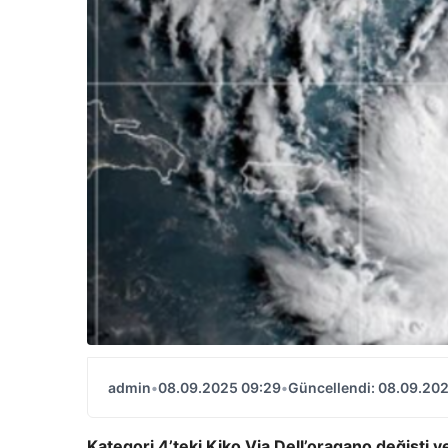
admin
•
08.09.2025 09:29
•
Güncellendi: 08.09.20
Kategori 4’teki Kiko Via Dell’oragano değişti v