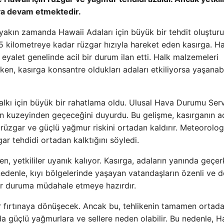
aya devam etmektedir.
 yakın zamanda Hawaii Adaları için büyük bir tehdit oluştur
215 kilometreye kadar rüzgar hızıyla hareket eden kasırga. H
n eyalet genelinde acil bir durum ilan etti. Halk malzemeleri
ken, kasırga konsantre oldukları adaları etkiliyorsa yaşanab
lkı için büyük bir rahatlama oldu. Ulusal Hava Durumu Servi
ın kuzeyinden geçeceğini duyurdu. Bu gelişme, kasırganın a
i rüzgar ve güçlü yağmur riskini ortadan kaldırır. Meteorolog
ar tehdidi ortadan kalktığını söyledi.
, yetkililer uyanık kalıyor. Kasırga, adaların yanında geçe
nedenle, kıyı bölgelerinde yaşayan vatandaşların özenli ve 
bir duruma müdahale etmeye hazırdır.
ir fırtınaya dönüşecek. Ancak bu, tehlikenin tamamen ortad
 da güçlü yağmurlara ve sellere neden olabilir. Bu nedenle, H