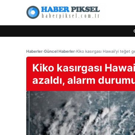
Haberler
›
Güncel Haberler
›
Kiko kasırgası Hawaii’yi teğet 
Kiko kasırgası Hawaii
azaldı, alarm durum