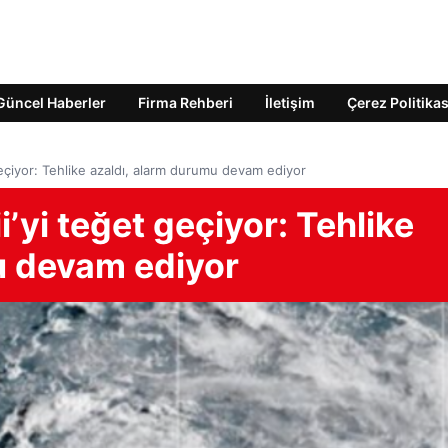
Güncel Haberler
Firma Rehberi
İletişim
Çerez Politikas
geçiyor: Tehlike azaldı, alarm durumu devam ediyor
’yi teğet geçiyor: Tehlike
u devam ediyor