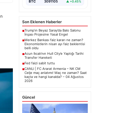
BTC
3091105
▲ +0.45%
in
Son Eklenen Haberler
Trump’ın Beyaz Saray’da Balo Salonu
■
İnşası Projesine Yasal Engel
Merkez Bankası faiz kararı ne zaman?
■
Ekonomistlerin nisan ayı faiz beklentisi
belli oldu
Acun Ilıcalı’nın Hull City’e Yaptığı Tarihi
■
Transfer Hareketi
Fed faizi sabit tuttu
■
CANLI | FC Ararat Armenia – NK CM
■
Celje maç anlatımı! Maç ne zaman? Saat
kaçta ve hangi kanalda? – 04 Ağustos
2026
Güncel