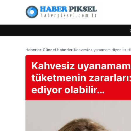
Haberler
›
Güncel Haberler
›
Kahvesiz uyanamam diyenler dikka
Kahvesiz uyanamam d
tüketmenin zararları:
ediyor olabilir…