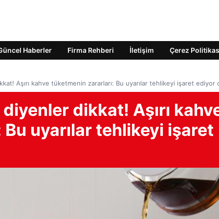
Güncel Haberler
Firma Rehberi
İletişim
Çerez Politikas
t! Aşırı kahve tüketmenin zararları: Bu uyarılar tehlikeyi işaret ediyor o
iyenler dikkat! Aşırı kahv
 Bu uyarılar tehlikeyi işaret