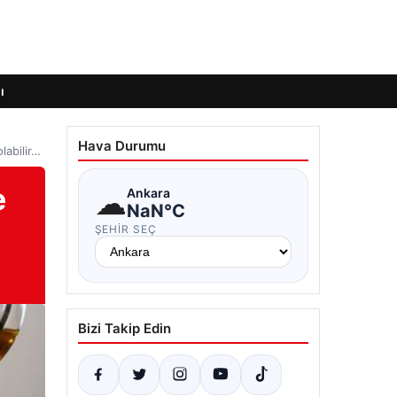
ı
Hava Durumu
labilir…
e
☁
Ankara
NaN°C
ŞEHIR SEÇ
Bizi Takip Edin