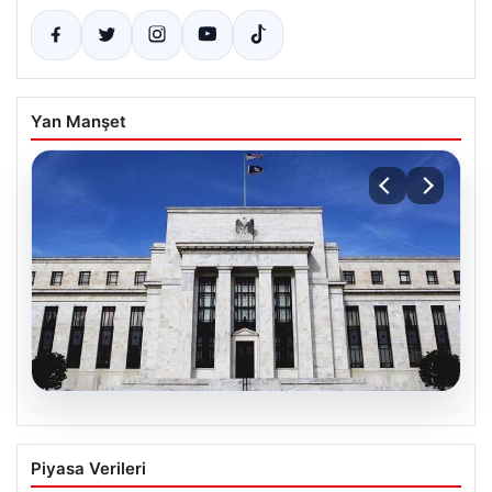
Yan Manşet
05.08.2026
Fed faizi sabit tuttu
Piyasa Verileri
{“title”: “ABD Merkez Bankası Faiz Oranını Sabit Tutmaya