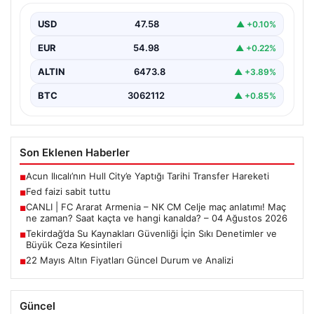
Devam Etti”, “content”: “ ABD Merkez…
USD
47.58
▲ +0.10%
EUR
54.98
▲ +0.22%
ALTIN
6473.8
▲ +3.89%
BTC
3062112
▲ +0.85%
Son Eklenen Haberler
Acun Ilıcalı’nın Hull City’e Yaptığı Tarihi Transfer Hareketi
■
Fed faizi sabit tuttu
■
CANLI | FC Ararat Armenia – NK CM Celje maç anlatımı! Maç
■
ne zaman? Saat kaçta ve hangi kanalda? – 04 Ağustos 2026
Tekirdağ’da Su Kaynakları Güvenliği İçin Sıkı Denetimler ve
■
Büyük Ceza Kesintileri
22 Mayıs Altın Fiyatları Güncel Durum ve Analizi
■
Güncel