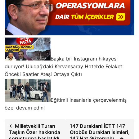
Başka bir Instagram hikayesi
duruyor! Uludağ’daki Kervansaray Hotel’de Felaket:
Önceki Saatler Ateşi Ortaya Çıktı
Eğitimli insanlarla çerçevelenmiş
özel devam edin!
← Milletvekili Turan
147 Durakları! İETT 147
Taşkın Özer hakkında
Otobüs Durakları İsimleri,
soruşturma başlatıldı
147 Hat Güzergahı… →