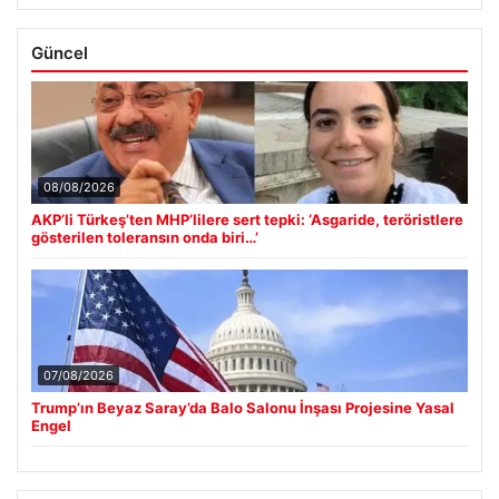
Güncel
08/08/2026
AKP’li Türkeş’ten MHP’lilere sert tepki: ‘Asgaride, teröristlere
gösterilen toleransın onda biri…’
07/08/2026
Trump’ın Beyaz Saray’da Balo Salonu İnşası Projesine Yasal
Engel