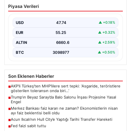
Trump’ın Beyaz Saray’da Balo Salonu
Piyasa Verileri
İnşası Projesine Yasal Engel
Amerika Birleşik Devletleri’nin eski Başkanı Donald
Trump, Beyaz Saray’da yeni bir balo salonu inşa…
USD
47.74
▲ +0.18%
EUR
55.25
▲ +0.32%
ALTIN
6660.6
▲ +2.59%
BTC
3098977
▲ +0.50%
Son Eklenen Haberler
AKP’li Türkeş’ten MHP’lilere sert tepki: ‘Asgaride, teröristlere
■
gösterilen toleransın onda biri…’
Trump’ın Beyaz Saray’da Balo Salonu İnşası Projesine Yasal
■
Engel
Merkez Bankası faiz kararı ne zaman? Ekonomistlerin nisan
■
ayı faiz beklentisi belli oldu
Acun Ilıcalı’nın Hull City’e Yaptığı Tarihi Transfer Hareketi
■
Fed faizi sabit tuttu
■