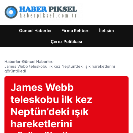
Güncel Haberler
Firma Rehberi
İletişim
Çerez Politikası
Haberler
›
Güncel Haberler
›
James Webb teleskobu ilk kez Neptün’deki ışık hareketlerini
görüntüledi
James Webb
teleskobu ilk kez
Neptün’deki ışık
hareketlerini