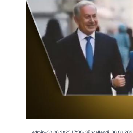
admin
•
30.06.2025 17:36
•
Güncellendi: 30.06.202