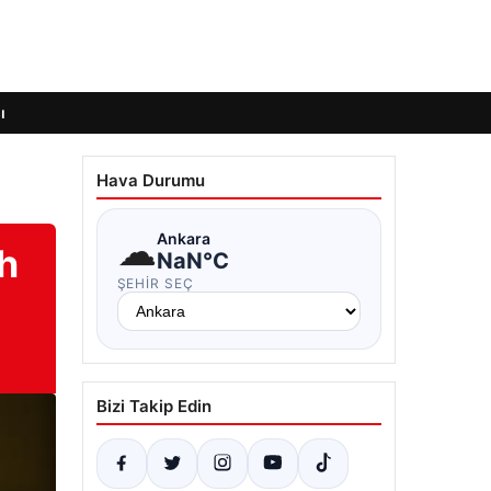
ı
Hava Durumu
☁
Ankara
ih
NaN°C
ŞEHIR SEÇ
Bizi Takip Edin