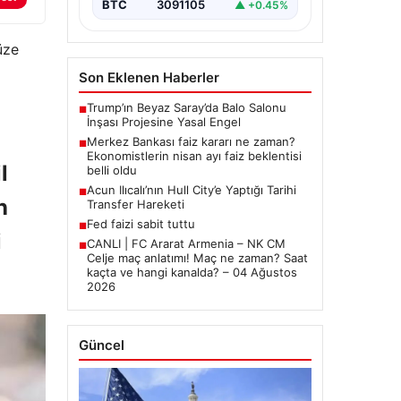
önemli tarım ve sanayi
şehirlerinden biri olan Tekirdağ,
ALTIN
6653.2
▲ +2.47%
çevre koruma çalışmalarını…
üze
BTC
3091105
▲ +0.45%
Son Eklenen Haberler
Trump’ın Beyaz Saray’da Balo Salonu
■
l
İnşası Projesine Yasal Engel
Merkez Bankası faiz kararı ne zaman?
■
n
Ekonomistlerin nisan ayı faiz beklentisi
belli oldu
i
Acun Ilıcalı’nın Hull City’e Yaptığı Tarihi
■
Transfer Hareketi
Fed faizi sabit tuttu
■
CANLI | FC Ararat Armenia – NK CM
■
Celje maç anlatımı! Maç ne zaman? Saat
kaçta ve hangi kanalda? – 04 Ağustos
2026
Güncel