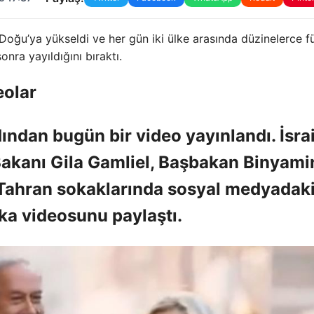
ta Doğu’ya yükseldi ve her gün iki ülke arasında düzinelerce f
onra yayıldığını bıraktı.
eolar
ından bugün bir video yayınlandı. İsrai
Bakanı Gila Gamliel, Başbakan Binyami
 Tahran sokaklarında sosyal medyadak
a videosunu paylaştı.