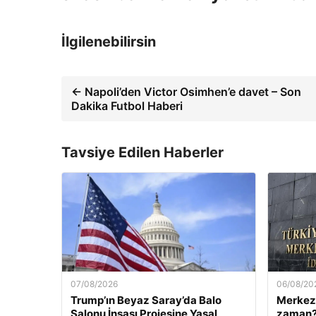
İlgilenebilirsin
← Napoli’den Victor Osimhen’e davet – Son
Dakika Futbol Haberi
Tavsiye Edilen Haberler
07/08/2026
06/08/20
Trump’ın Beyaz Saray’da Balo
Merkez 
Salonu İnşası Projesine Yasal
zaman? 