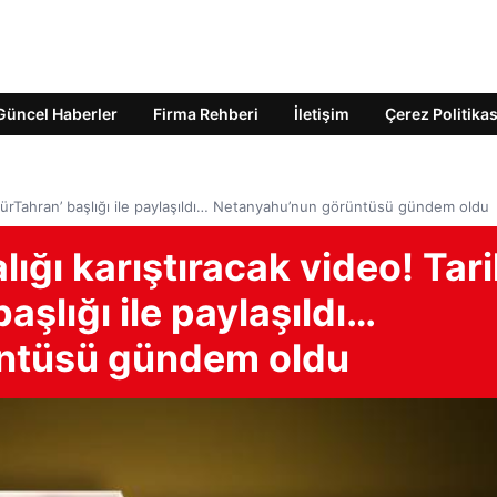
Güncel Haberler
Firma Rehberi
İletişim
Çerez Politikas
‘ÖzgürTahran’ başlığı ile paylaşıldı… Netanyahu’nun görüntüsü gündem oldu
lığı karıştıracak video! Tar
aşlığı ile paylaşıldı…
ntüsü gündem oldu