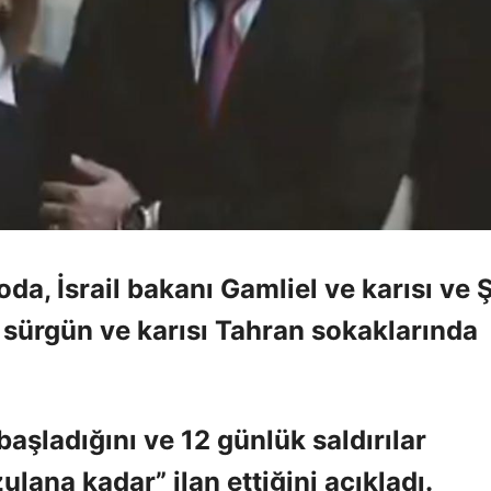
oda, İsrail bakanı Gamliel ve karısı ve 
, sürgün ve karısı Tahran sokaklarında
 başladığını ve 12 günlük saldırılar
lana kadar” ilan ettiğini açıkladı.