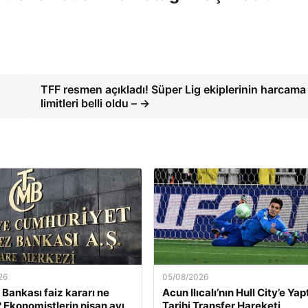
TFF resmen açıkladı! Süper Lig ekiplerinin harcama
limitleri belli oldu – →
26
05/08/2026
Bankası faiz kararı ne
Acun Ilıcalı’nın Hull City’e Yap
Ekonomistlerin nisan ayı
Tarihi Transfer Hareketi