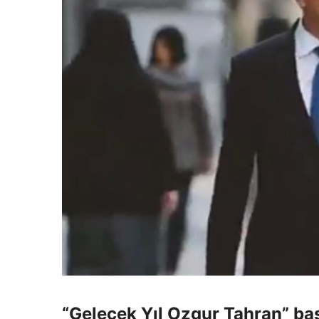
“Gelecek Yıl Ozgur Tahran” baş