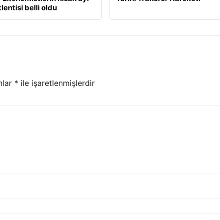
lentisi belli oldu
nlar
*
ile işaretlenmişlerdir