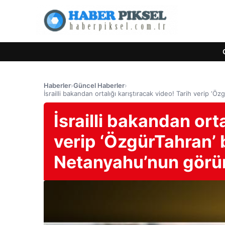
Haberler
›
Güncel Haberler
›
İsrailli bakandan ortalığı karıştıracak video! Tarih verip 
İsrailli bakandan orta
verip ‘ÖzgürTahran’ b
Netanyahu’nun görü