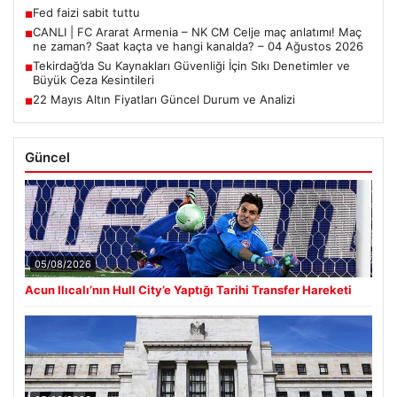
Fed faizi sabit tuttu
■
CANLI | FC Ararat Armenia – NK CM Celje maç anlatımı! Maç
■
ne zaman? Saat kaçta ve hangi kanalda? – 04 Ağustos 2026
Tekirdağ’da Su Kaynakları Güvenliği İçin Sıkı Denetimler ve
■
Büyük Ceza Kesintileri
22 Mayıs Altın Fiyatları Güncel Durum ve Analizi
■
Güncel
05/08/2026
Acun Ilıcalı’nın Hull City’e Yaptığı Tarihi Transfer Hareketi