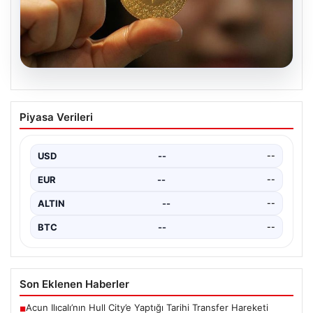
02.08.2026
22 Mayıs Altın Fiyatları Güncel Durum
Piyasa Verileri
ve Analizi
Son günlerde altın piyasasında yaşanan hareketlilik
yatırımcıların ve ekonomistlerin dikkatini çekiyor. Ankara
USD
--
--
Bölge Adliye…
EUR
--
--
ALTIN
--
--
BTC
--
--
Son Eklenen Haberler
Acun Ilıcalı’nın Hull City’e Yaptığı Tarihi Transfer Hareketi
■