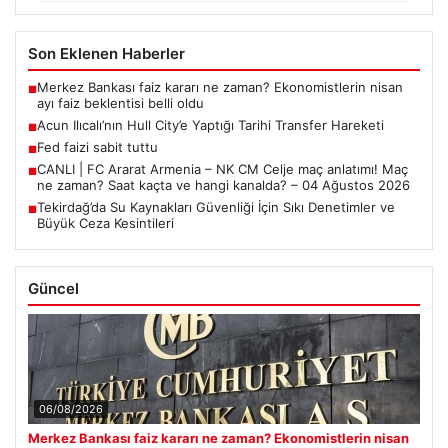
Son Eklenen Haberler
Merkez Bankası faiz kararı ne zaman? Ekonomistlerin nisan
■
ayı faiz beklentisi belli oldu
Acun Ilıcalı’nın Hull City’e Yaptığı Tarihi Transfer Hareketi
■
Fed faizi sabit tuttu
■
CANLI | FC Ararat Armenia – NK CM Celje maç anlatımı! Maç
■
ne zaman? Saat kaçta ve hangi kanalda? – 04 Ağustos 2026
Tekirdağ’da Su Kaynakları Güvenliği İçin Sıkı Denetimler ve
■
Büyük Ceza Kesintileri
Güncel
06/08/2026
Merkez Bankası faiz kararı ne zaman? Ekonomistlerin nisan