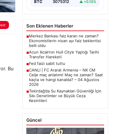
BTC
3075312
▲ +0.10%
rest
Son Eklenen Haberler
Merkez Bankası faiz kararı ne zaman?
■
Ekonomistlerin nisan ayı faiz beklentisi
belli oldu
Acun Ilıcalı’nın Hull City’e Yaptığı Tarihi
■
Transfer Hareketi
Fed faizi sabit tuttu
■
yor. Bu
CANLI | FC Ararat Armenia – NK CM
■
Celje maç anlatımı! Maç ne zaman? Saat
kaçta ve hangi kanalda? – 04 Ağustos
2026
Tekirdağ’da Su Kaynakları Güvenliği İçin
■
Sıkı Denetimler ve Büyük Ceza
Kesintileri
Güncel