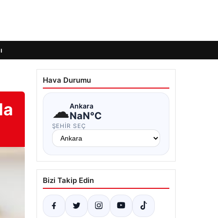
ı
Hava Durumu
da
☁
Ankara
NaN°C
ŞEHIR SEÇ
Bizi Takip Edin