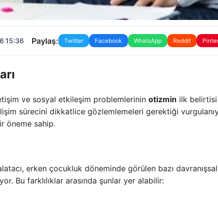
Paylaş:
6 15:36
Twitter
Facebook
WhatsApp
Reddit
Pinte
arı
tişim ve sosyal etkileşim problemlerinin
otizmin
ilk belirtisi
gelişim sürecini dikkatlice gözlemlemeleri gerektiği vurgulanı
bir öneme sahip.
latacı, erken çocukluk döneminde görülen bazı davranışsal
or. Bu farklılıklar arasında şunlar yer alabilir: