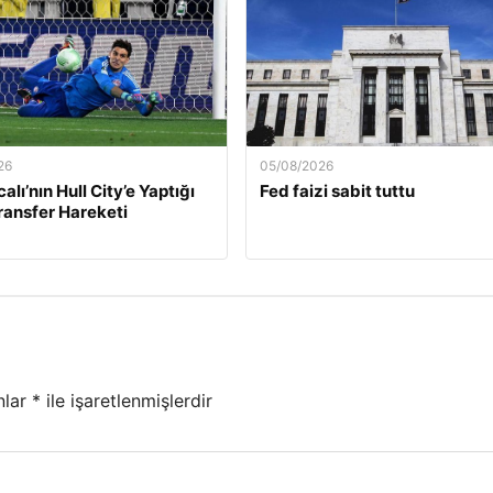
26
05/08/2026
calı’nın Hull City’e Yaptığı
Fed faizi sabit tuttu
Transfer Hareketi
nlar
*
ile işaretlenmişlerdir