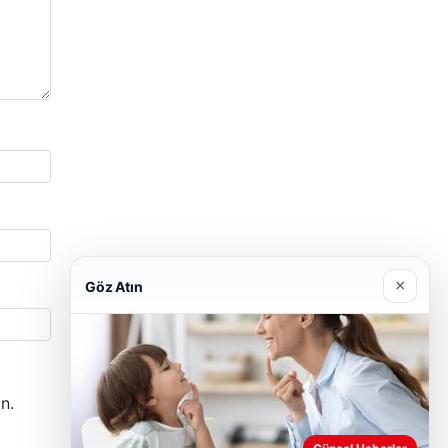
×
Göz Atın
n.