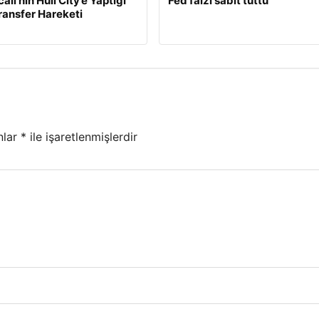
calı’nın Hull City’e Yaptığı
Fed faizi sabit tuttu
Transfer Hareketi
nlar
*
ile işaretlenmişlerdir