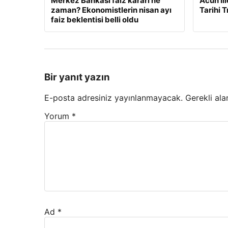
Merkez Bankası faiz kararı ne
Acun Ilı
zaman? Ekonomistlerin nisan ayı
Tarihi 
faiz beklentisi belli oldu
Bir yanıt yazın
E-posta adresiniz yayınlanmayacak.
Gerekli ala
Yorum
*
Ad
*