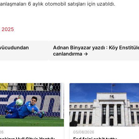
nlaşmaları 6 aylık otomobil satışları için uzatıldı.
n 2025
, vücudundan
Adnan Binyazar yazdı : Köy Enstitüle
canlandırma →
26
05/08/2026