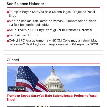
Son Eklenen Haberler
Trump’ın Beyaz Saray’da Balo Salonu İnşası Projesine Yasal
■
Engel
Merkez Bankası faiz kararı ne zaman? Ekonomistlerin nisan
■
ayı faiz beklentisi belli oldu
Acun Ilıcalı’nın Hull City’e Yaptığı Tarihi Transfer Hareketi
■
Fed faizi sabit tuttu
■
CANLI | FC Ararat Armenia – NK CM Celje maç anlatımı! Maç
■
ne zaman? Saat kaçta ve hangi kanalda? – 04 Ağustos 2026
Güncel
07/08/2026
Trump’ın Beyaz Saray’da Balo Salonu İnşası Projesine Yasal
Engel