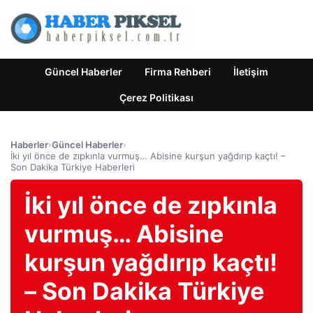
Güncel Haberler
Firma Rehberi
İletişim
Çerez Politikası
Haberler
›
Güncel Haberler
›
İki yıl önce de zıpkınla vurmuş… Abisine kurşun yağdırıp kaçtı! –
Son Dakika Türkiye Haberleri
İki yıl önce de zıpkınla
vurmuş… Abisine
kurşun yağdırıp kaçtı!
– Son Dakika Türkiye