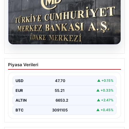
06.08.2026
Merkez Bankası faiz kararı ne zaman?
Piyasa Verileri
Ekonomistlerin nisan ayı faiz beklentisi
belli oldu
USD
47.70
▲ +0.15%
EUR
55.21
▲ +0.33%
ALTIN
6653.2
▲ +2.47%
BTC
3091105
▲ +0.45%