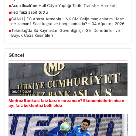
Son Eklenen Haberler
Merkez Bankası faiz kararı ne zaman? Ekonomistlerin nisan
■
ayı faiz beklentisi belli oldu
Acun Ilıcalı’nın Hull City’e Yaptığı Tarihi Transfer Hareketi
■
Fed faizi sabit tuttu
■
CANLI | FC Ararat Armenia – NK CM Celje maç anlatımı! Maç
■
ne zaman? Saat kaçta ve hangi kanalda? – 04 Ağustos 2026
Tekirdağ’da Su Kaynakları Güvenliği İçin Sıkı Denetimler ve
■
Büyük Ceza Kesintileri
Güncel
06/08/2026
Merkez Bankası faiz kararı ne zaman? Ekonomistlerin nisan
ayı faiz beklentisi belli oldu