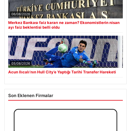
06/08/2026
Merkez Bankası faiz kararı ne zaman? Ekonomistlerin nisan
ayı faiz beklentisi belli oldu
05/08/2026
Acun Ilıcalı’nın Hull City’e Yaptığı Tarihi Transfer Hareketi
Son Eklenen Firmalar