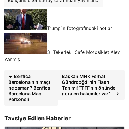
Bu içerik sitef katray tarafından yayınlandı
Trump’ın fotoğrafındaki notlar
3 -Tekerlek -Safe Motosiklet Alev
Yanmış
← Benfica
Başkan MHK Ferhat
Barcelona’nın maçı
Gündrooğdi’nin Flash
ne zaman? Benfica
Tanımı! “TFF’nin önünde
Barcelona Maç
görülen hakemler var” – →
Personeli
Tavsiye Edilen Haberler