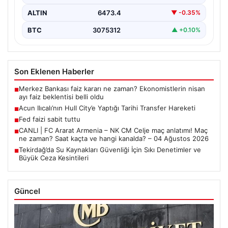
ALTIN
6473.4
▼ -0.35%
BTC
3075312
▲ +0.10%
Son Eklenen Haberler
Merkez Bankası faiz kararı ne zaman? Ekonomistlerin nisan
■
ayı faiz beklentisi belli oldu
Acun Ilıcalı’nın Hull City’e Yaptığı Tarihi Transfer Hareketi
■
Fed faizi sabit tuttu
■
CANLI | FC Ararat Armenia – NK CM Celje maç anlatımı! Maç
■
ne zaman? Saat kaçta ve hangi kanalda? – 04 Ağustos 2026
Tekirdağ’da Su Kaynakları Güvenliği İçin Sıkı Denetimler ve
■
Büyük Ceza Kesintileri
Güncel