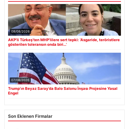
08/08/2026
AKP’li Türkeş’ten MHP’lilere sert tepki: ‘Asgaride, teröristlere
gösterilen toleransın onda biri…’
07/08/2026
Trump’ın Beyaz Saray’da Balo Salonu İnşası Projesine Yasal
Engel
Son Eklenen Firmalar