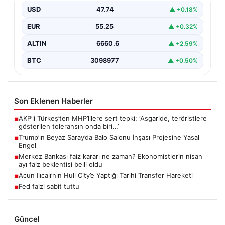
USD
47.74
▲ +0.18%
EUR
55.25
▲ +0.32%
ALTIN
6660.6
▲ +2.59%
BTC
3098977
▲ +0.50%
Son Eklenen Haberler
AKP’li Türkeş’ten MHP’lilere sert tepki: ‘Asgaride, teröristlere
■
gösterilen toleransın onda biri…’
Trump’ın Beyaz Saray’da Balo Salonu İnşası Projesine Yasal
■
Engel
Merkez Bankası faiz kararı ne zaman? Ekonomistlerin nisan
■
ayı faiz beklentisi belli oldu
Acun Ilıcalı’nın Hull City’e Yaptığı Tarihi Transfer Hareketi
■
Fed faizi sabit tuttu
■
Güncel