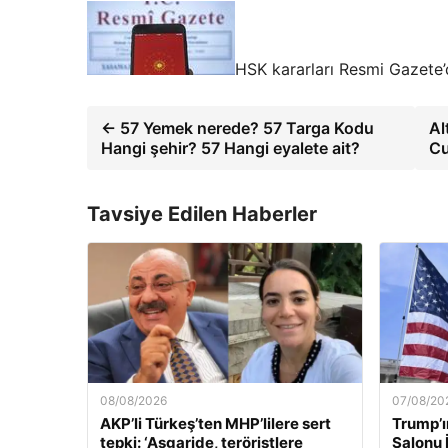
HSK kararları Resmi Gazete’
← 57 Yemek nerede? 57 Targa Kodu
Al
Hangi şehir? 57 Hangi eyalete ait?
Cu
Tavsiye Edilen Haberler
08/08/2026
07/08/20
AKP’li Türkeş’ten MHP’lilere sert
Trump’ı
tepki: ‘Asgaride, teröristlere
Salonu 