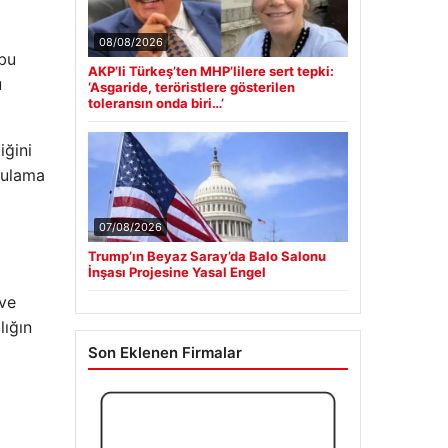
08/08/2026
 bu
AKP’li Türkeş’ten MHP’lilere sert tepki:
u
‘Asgaride, teröristlere gösterilen
toleransın onda biri…’
iğini
ygulama
07/08/2026
Trump’ın Beyaz Saray’da Balo Salonu
İnşası Projesine Yasal Engel
 ve
lığın
Son Eklenen Firmalar