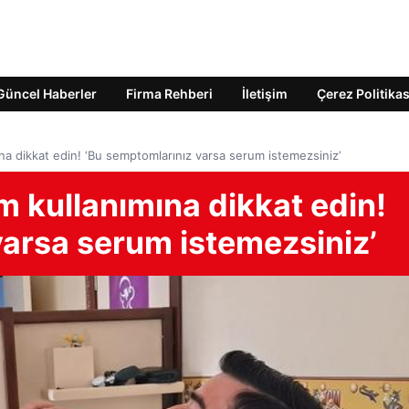
Güncel Haberler
Firma Rehberi
İletişim
Çerez Politikas
ına dikkat edin! ‘Bu semptomlarınız varsa serum istemezsiniz’
um kullanımına dikkat edin!
varsa serum istemezsiniz’