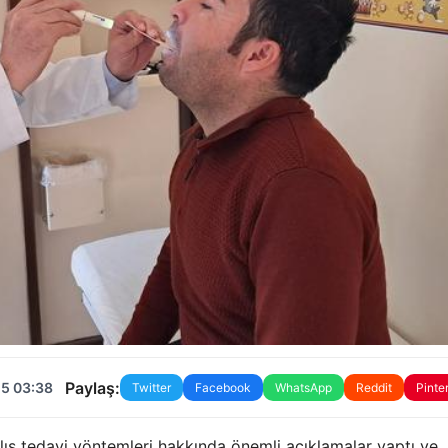
Paylaş:
25 03:38
Twitter
Facebook
WhatsApp
Reddit
Pinte
ş tedavi yöntemleri hakkında önemli açıklamalar yaptı ve