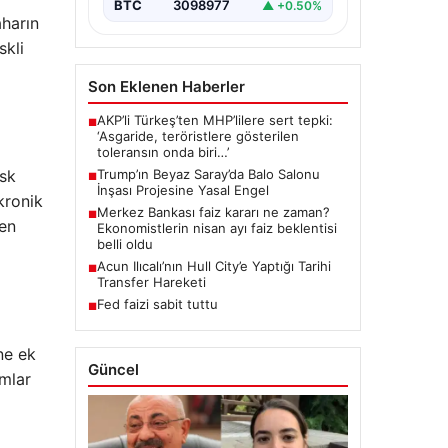
BTC
3098977
▲ +0.50%
aharın
skli
Son Eklenen Haberler
AKP’li Türkeş’ten MHP’lilere sert tepki:
■
‘Asgaride, teröristlere gösterilen
toleransın onda biri…’
isk
Trump’ın Beyaz Saray’da Balo Salonu
■
İnşası Projesine Yasal Engel
kronik
Merkez Bankası faiz kararı ne zaman?
■
ten
Ekonomistlerin nisan ayı faiz beklentisi
belli oldu
Acun Ilıcalı’nın Hull City’e Yaptığı Tarihi
■
Transfer Hareketi
Fed faizi sabit tuttu
■
ine ek
Güncel
omlar