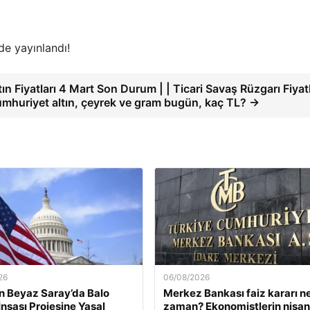
de yayınlandı!
tın Fiyatları 4 Mart Son Durum | | Ticari Savaş Rüzgarı Fiyatl
mhuriyet altın, çeyrek ve gram bugün, kaç TL? →
26
06/08/2026
n Beyaz Saray’da Balo
Merkez Bankası faiz kararı n
İnşası Projesine Yasal
zaman? Ekonomistlerin nisan