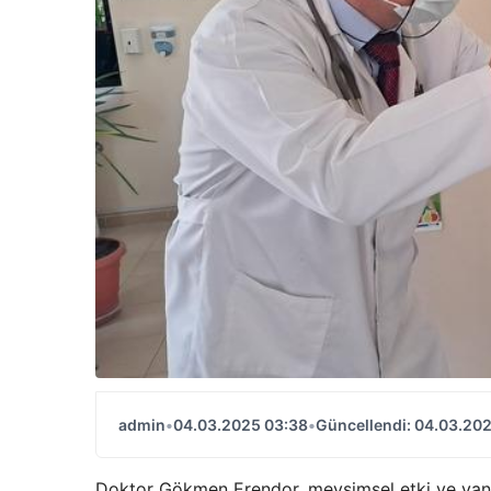
admin
•
04.03.2025 03:38
•
Güncellendi: 04.03.20
Doktor Gökmen Erendor, mevsimsel etki ve yanlı