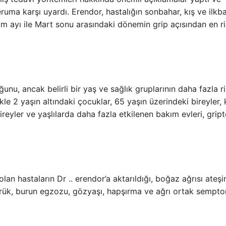
eruma karşı uyardı. Erendor, hastalığın sonbahar, kış ve ilkb
 ayı ile Mart sonu arasındaki dönemin grip açısından en ri
unu, ancak belirli bir yaş ve sağlık gruplarının daha fazla r
le 2 yaşın altındaki çocuklar, 65 yaşın üzerindeki bireyler, 
reyler ve yaşlılarda daha fazla etkilenen bakım evleri, grip
 olan hastaların Dr .. erendor’a aktarıldığı, boğaz ağrısı ateş
sürük, burun egzozu, gözyaşı, hapşırma ve ağrı ortak sempt