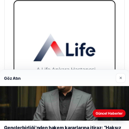
×
Göz Atın
A Life Ankara Hastanesi
Güncel Haberler
Web sitemizi nasıl kullandığınızı daha iyi anlayabilmek,
27/03/2026
deneyiminizi kişiselleştirmek ve geliştirmek amacıyla çerezler
Gençlerbirliği’nden hakem kararlarına itiraz: “Haksız