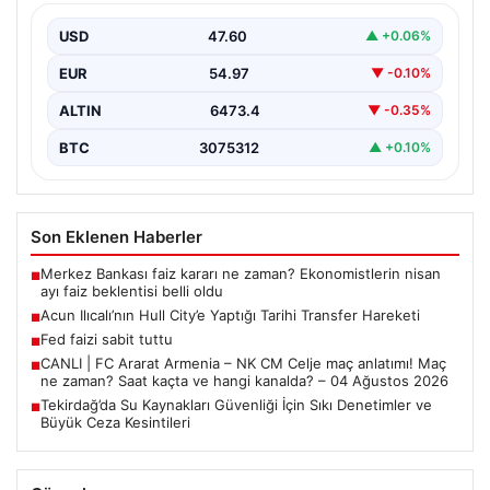
Kesintileri
USD
47.60
▲ +0.06%
Türkiye’nin Marmara bölgesindeki önemli tarım ve
sanayi şehirlerinden biri olan Tekirdağ, çevre koruma
EUR
54.97
▼ -0.10%
çalışmalarını…
ALTIN
6473.4
▼ -0.35%
BTC
3075312
▲ +0.10%
Son Eklenen Haberler
Merkez Bankası faiz kararı ne zaman? Ekonomistlerin nisan
■
ayı faiz beklentisi belli oldu
Acun Ilıcalı’nın Hull City’e Yaptığı Tarihi Transfer Hareketi
■
Fed faizi sabit tuttu
■
CANLI | FC Ararat Armenia – NK CM Celje maç anlatımı! Maç
■
ne zaman? Saat kaçta ve hangi kanalda? – 04 Ağustos 2026
Tekirdağ’da Su Kaynakları Güvenliği İçin Sıkı Denetimler ve
■
Büyük Ceza Kesintileri