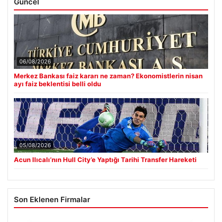
Güncel
06/08/2026
Merkez Bankası faiz kararı ne zaman? Ekonomistlerin nisan
ayı faiz beklentisi belli oldu
05/08/2026
Acun Ilıcalı’nın Hull City’e Yaptığı Tarihi Transfer Hareketi
Son Eklenen Firmalar