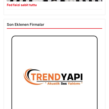
Fed faizi sabit tuttu
Son Eklenen Firmalar