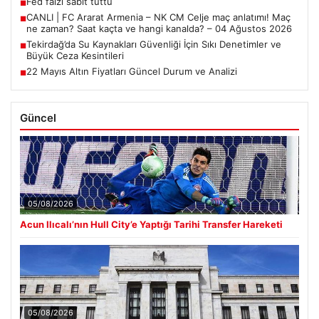
Fed faizi sabit tuttu
■
CANLI | FC Ararat Armenia – NK CM Celje maç anlatımı! Maç
■
ne zaman? Saat kaçta ve hangi kanalda? – 04 Ağustos 2026
Tekirdağ’da Su Kaynakları Güvenliği İçin Sıkı Denetimler ve
■
Büyük Ceza Kesintileri
22 Mayıs Altın Fiyatları Güncel Durum ve Analizi
■
Güncel
05/08/2026
Acun Ilıcalı’nın Hull City’e Yaptığı Tarihi Transfer Hareketi
05/08/2026