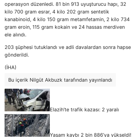
operasyon düzenledi. 81 bin 913 uyuşturucu hapı, 32
kilo 700 gram esrar, 4 kilo 202 gram sentetik
kanabinoid, 4 kilo 150 gram metamfetamin, 2 kilo 734
gram eroin, 115 gram kokain ve 24 hassas merdiven
ele alındı.
203 şüphesi tutuklandı ve adli davalardan sonra hapse
gönderildi.
(İHA)
Bu içerik Nilgüt Akbuzk tarafından yayınlandı
Elazih’te trafik kazası: 2 yaralı
Yaşam kaybı 2 bin 886’ya yükseldi!