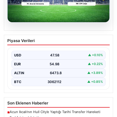
04.08.2026
CANLI | FC Ararat Armenia – NK CM
Piyasa Verileri
Celje maç anlatımı! Maç ne zaman?
Saat kaçta ve hangi kanalda? – 04
Ağustos 2026
USD
47.58
▲ +0.10%
EUR
54.98
▲ +0.22%
ALTIN
6473.8
▲ +3.89%
BTC
3062112
▲ +0.85%
Son Eklenen Haberler
Acun Ilıcalı’nın Hull City’e Yaptığı Tarihi Transfer Hareketi
■